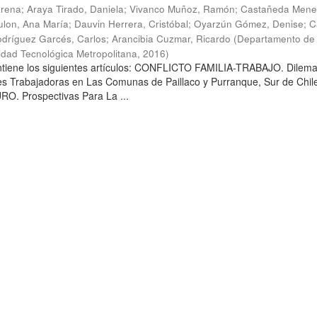
arena
;
Araya Tirado, Daniela
;
Vivanco Muñoz, Ramón
;
Castañeda Mene
lon, Ana María
;
Dauvin Herrera, Cristóbal
;
Oyarzún Gómez, Denise
;
C
dríguez Garcés, Carlos
;
Arancibia Cuzmar, Ricardo
(
Departamento de 
sidad Tecnológica Metropolitana
,
2016
)
ontiene los siguientes artículos: CONFLICTO FAMILIA-TRABAJO. Dilem
es Trabajadoras en Las Comunas de Paillaco y Purranque, Sur de Chile
. Prospectivas Para La ...