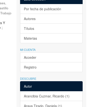
ses,
astillo
Por fecha de publicación
Trabajo
Autores
as Y
 ;
Títulos
Materias
MI CUENTA
Acceder
Registro
DESCUBRE
Autor
Arancibia Cuzmar, Ricardo (1)
Araya Tirado, Daniela (1)