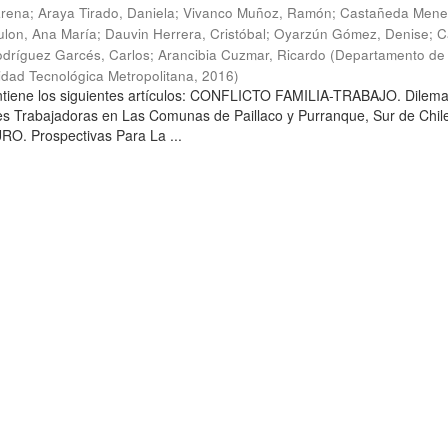
arena
;
Araya Tirado, Daniela
;
Vivanco Muñoz, Ramón
;
Castañeda Mene
lon, Ana María
;
Dauvin Herrera, Cristóbal
;
Oyarzún Gómez, Denise
;
C
dríguez Garcés, Carlos
;
Arancibia Cuzmar, Ricardo
(
Departamento de 
sidad Tecnológica Metropolitana
,
2016
)
ontiene los siguientes artículos: CONFLICTO FAMILIA-TRABAJO. Dilem
es Trabajadoras en Las Comunas de Paillaco y Purranque, Sur de Chile
. Prospectivas Para La ...