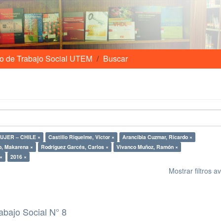
o de Trabajo Social UTEM
Buscar
UJER – CHILE ×
Castillo Riquelme, Víctor ×
Arancibia Cuzmar, Ricardo ×
o, Makarena ×
Rodríguez Garcés, Carlos ×
Vivanco Muñoz, Ramón ×
LE ×
2016 ×
Mostrar filtros 
abajo Social N° 8