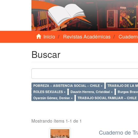
Inicio
Revistas Académicas
Cuadern
Buscar
POBREZA – ASISTENCIA SOCIAL – CHILE ×
TRABAJO DE LA M
ROLES SEXUALES ×
Dauvin Herrera, Cristóbal ×
Burgos Brav
Oyarzún Gómez, Denise ×
TRABAJO SOCIAL FAMILIAR – CHI
Mostrando ítems 1-1 de 1
Cuaderno de Tr