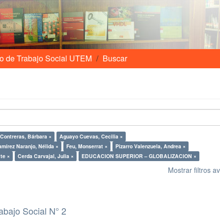
o de Trabajo Social UTEM
Buscar
Contreras, Bárbara ×
Aguayo Cuevas, Cecilia ×
mírez Naranjo, Nélida ×
Feu, Monserrat ×
Pizarro Valenzuela, Andrea ×
tte ×
Cerda Carvajal, Julia ×
EDUCACION SUPERIOR – GLOBALIZACION ×
Mostrar filtros 
abajo Social N° 2