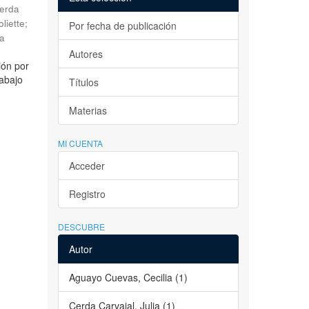
erda
liette
;
Por fecha de publicación
la
Autores
ión por
rabajo
Títulos
Materias
MI CUENTA
Acceder
Registro
DESCUBRE
Autor
Aguayo Cuevas, Cecilia (1)
Cerda Carvajal, Julia (1)