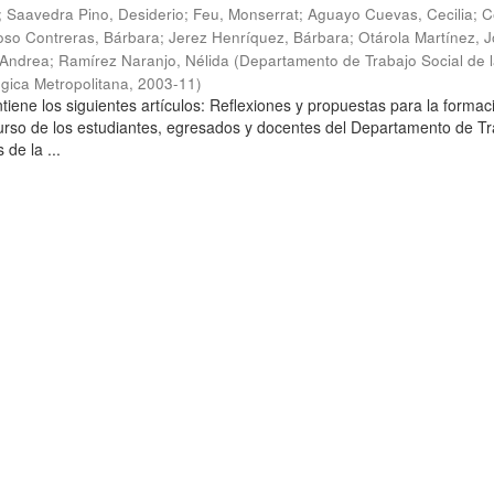
;
Saavedra Pino, Desiderio
;
Feu, Monserrat
;
Aguayo Cuevas, Cecilia
;
C
so Contreras, Bárbara
;
Jerez Henríquez, Bárbara
;
Otárola Martínez, Jo
 Andrea
;
Ramírez Naranjo, Nélida
(
Departamento de Trabajo Social de 
gica Metropolitana
,
2003-11
)
tiene los siguientes artículos: Reflexiones y propuestas para la formac
curso de los estudiantes, egresados y docentes del Departamento de T
 de la ...