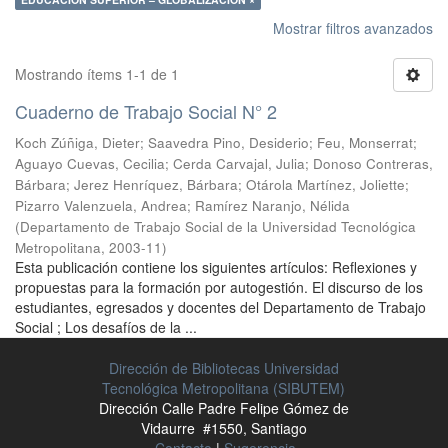
Mostrar filtros avanzados
Mostrando ítems 1-1 de 1
Cuaderno de Trabajo Social N° 2
Koch Zúñiga, Dieter
;
Saavedra Pino, Desiderio
;
Feu, Monserrat
;
Aguayo Cuevas, Cecilia
;
Cerda Carvajal, Julia
;
Donoso Contreras,
Bárbara
;
Jerez Henríquez, Bárbara
;
Otárola Martínez, Joliette
;
Pizarro Valenzuela, Andrea
;
Ramírez Naranjo, Nélida
(
Departamento de Trabajo Social de la Universidad Tecnológica
Metropolitana
,
2003-11
)
Esta publicación contiene los siguientes artículos: Reflexiones y
propuestas para la formación por autogestión. El discurso de los
estudiantes, egresados y docentes del Departamento de Trabajo
Social ; Los desafíos de la ...
Dirección de Bibliotecas Universidad
Tecnológica Metropolitana (SIBUTEM)
Dirección Calle Padre Felipe Gómez de
Vidaurre #1550, Santiago