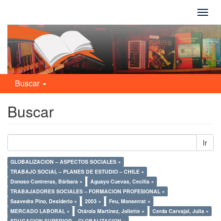
Camb
naveg
Buscar
Buscar
Ir
GLOBALIZACION – ASPECTOS SOCIALES ×
TRABAJO SOCIAL – PLANES DE ESTUDIO – CHILE ×
Donoso Contreras, Bárbara ×
Aguayo Cuevas, Cecilia ×
TRABAJADORES SOCIALES – FORMACION PROFESIONAL ×
Saavedra Pino, Desiderio ×
2003 ×
Feu, Monserrat ×
MERCADO LABORAL ×
Otárola Martínez, Joliette ×
Cerda Carvajal, Julia ×
EDUCACION SUPERIOR – GLOBALIZACION ×