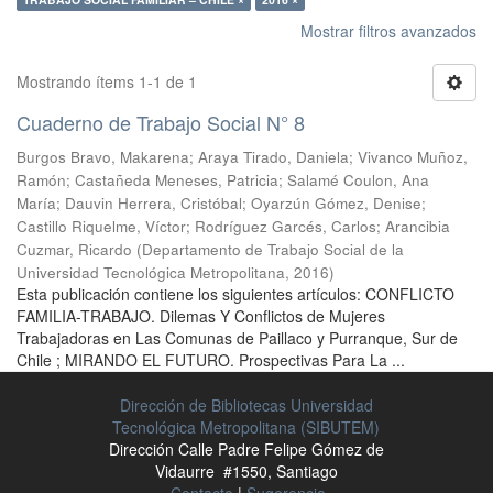
Mostrar filtros avanzados
Mostrando ítems 1-1 de 1
Cuaderno de Trabajo Social N° 8
Burgos Bravo, Makarena
;
Araya Tirado, Daniela
;
Vivanco Muñoz,
Ramón
;
Castañeda Meneses, Patricia
;
Salamé Coulon, Ana
María
;
Dauvin Herrera, Cristóbal
;
Oyarzún Gómez, Denise
;
Castillo Riquelme, Víctor
;
Rodríguez Garcés, Carlos
;
Arancibia
Cuzmar, Ricardo
(
Departamento de Trabajo Social de la
Universidad Tecnológica Metropolitana
,
2016
)
Esta publicación contiene los siguientes artículos: CONFLICTO
FAMILIA-TRABAJO. Dilemas Y Conflictos de Mujeres
Trabajadoras en Las Comunas de Paillaco y Purranque, Sur de
Chile ; MIRANDO EL FUTURO. Prospectivas Para La ...
Dirección de Bibliotecas Universidad
Tecnológica Metropolitana (SIBUTEM)
Dirección Calle Padre Felipe Gómez de
Vidaurre #1550, Santiago