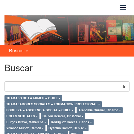
Camb
naveg
Buscar
Buscar
Ir
TRABAJO DE LA MUJER – CHILE ×
TRABAJADORES SOCIALES – FORMACION PROFESIONAL ×
POBREZA – ASISTENCIA SOCIAL – CHILE ×
Arancibia Cuzmar, Ricardo ×
ROLES SEXUALES ×
Dauvin Herrera, Cristóbal ×
Burgos Bravo, Makarena ×
Rodríguez Garcés, Carlos ×
Vivanco Muñoz, Ramón ×
Oyarzún Gómez, Denise ×
TRABAJO SOCIAL FAMILIAR – CHILE ×
2016 ×