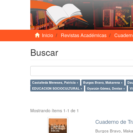
Inicio
Revistas Académicas
Cuadern
Buscar
Castañeda Meneses, Patricia ×
Burgos Bravo, Makarena ×
Dau
EDUCACION SOCIOCULTURAL ×
Oyarzún Gómez, Denise ×
V
Mostrando ítems 1-1 de 1
Cuaderno de Tr
Burgos Bravo, Mak