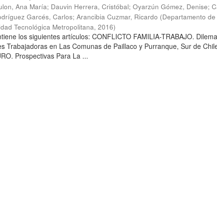
lon, Ana María
;
Dauvin Herrera, Cristóbal
;
Oyarzún Gómez, Denise
;
C
dríguez Garcés, Carlos
;
Arancibia Cuzmar, Ricardo
(
Departamento de 
sidad Tecnológica Metropolitana
,
2016
)
ontiene los siguientes artículos: CONFLICTO FAMILIA-TRABAJO. Dilem
es Trabajadoras en Las Comunas de Paillaco y Purranque, Sur de Chile
. Prospectivas Para La ...