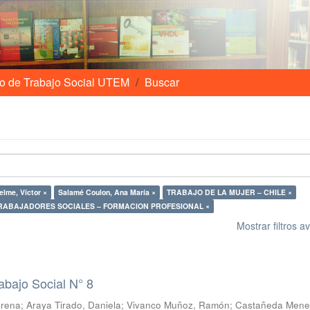
o de Trabajo Social UTEM
Buscar
elme, Víctor ×
Salamé Coulon, Ana María ×
TRABAJO DE LA MUJER – CHILE ×
RABAJADORES SOCIALES – FORMACION PROFESIONAL ×
Mostrar filtros 
abajo Social N° 8
arena
;
Araya Tirado, Daniela
;
Vivanco Muñoz, Ramón
;
Castañeda Mene