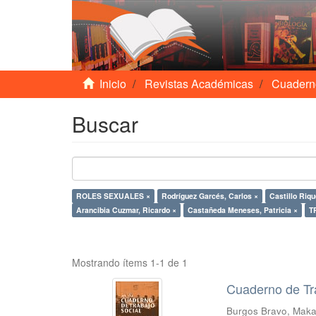
Inicio
Revistas Académicas
Cuadern
Buscar
ROLES SEXUALES ×
Rodríguez Garcés, Carlos ×
Castillo Riqu
Arancibia Cuzmar, Ricardo ×
Castañeda Meneses, Patricia ×
T
Mostrando ítems 1-1 de 1
Cuaderno de Tr
Burgos Bravo, Mak