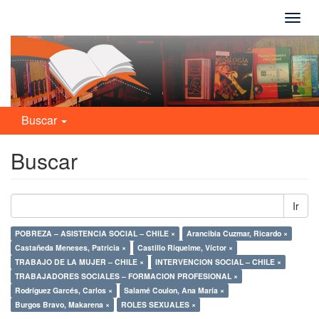
Camb
naveg
Buscar
Buscar
Ir
POBREZA – ASISTENCIA SOCIAL – CHILE ×
Arancibia Cuzmar, Ricardo ×
Castañeda Meneses, Patricia ×
Castillo Riquelme, Víctor ×
TRABAJO DE LA MUJER – CHILE ×
INTERVENCION SOCIAL – CHILE ×
TRABAJADORES SOCIALES – FORMACION PROFESIONAL ×
Rodríguez Garcés, Carlos ×
Salamé Coulon, Ana María ×
Burgos Bravo, Makarena ×
ROLES SEXUALES ×