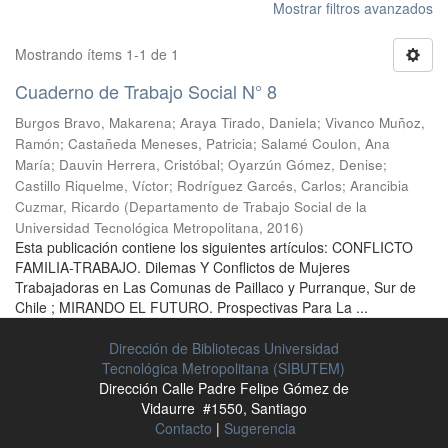
Mostrar filtros avanzados
Mostrando ítems 1-1 de 1
Cuaderno de Trabajo Social N° 8
Burgos Bravo, Makarena
;
Araya Tirado, Daniela
;
Vivanco Muñoz,
Ramón
;
Castañeda Meneses, Patricia
;
Salamé Coulon, Ana
María
;
Dauvin Herrera, Cristóbal
;
Oyarzún Gómez, Denise
;
Castillo Riquelme, Víctor
;
Rodríguez Garcés, Carlos
;
Arancibia
Cuzmar, Ricardo
(
Departamento de Trabajo Social de la
Universidad Tecnológica Metropolitana
,
2016
)
Esta publicación contiene los siguientes artículos: CONFLICTO
FAMILIA-TRABAJO. Dilemas Y Conflictos de Mujeres
Trabajadoras en Las Comunas de Paillaco y Purranque, Sur de
Chile ; MIRANDO EL FUTURO. Prospectivas Para La ...
Dirección de Bibliotecas Universidad
Tecnológica Metropolitana (SIBUTEM)
Dirección Calle Padre Felipe Gómez de
Vidaurre #1550, Santiago
Contacto
|
Sugerencia