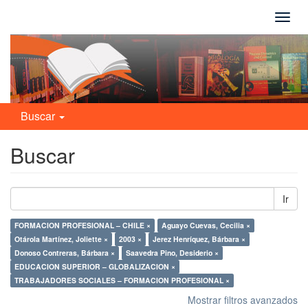
Camb
naveg
Buscar
Buscar
Ir
FORMACION PROFESIONAL – CHILE ×
Aguayo Cuevas, Cecilia ×
Otárola Martínez, Joliette ×
2003 ×
Jerez Henríquez, Bárbara ×
Donoso Contreras, Bárbara ×
Saavedra Pino, Desiderio ×
EDUCACION SUPERIOR – GLOBALIZACION ×
TRABAJADORES SOCIALES – FORMACION PROFESIONAL ×
Mostrar filtros avanzados