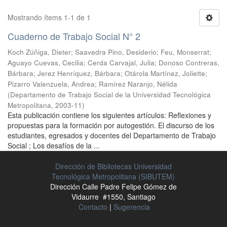
Mostrando ítems 1-1 de 1
Cuaderno de Trabajo Social N° 2
Koch Zúñiga, Dieter
;
Saavedra Pino, Desiderio
;
Feu, Monserrat
;
Aguayo Cuevas, Cecilia
;
Cerda Carvajal, Julia
;
Donoso Contreras,
Bárbara
;
Jerez Henríquez, Bárbara
;
Otárola Martínez, Joliette
;
Pizarro Valenzuela, Andrea
;
Ramírez Naranjo, Nélida
(
Departamento de Trabajo Social de la Universidad Tecnológica
Metropolitana
,
2003-11
)
Esta publicación contiene los siguientes artículos: Reflexiones y
propuestas para la formación por autogestión. El discurso de los
estudiantes, egresados y docentes del Departamento de Trabajo
Social ; Los desafíos de la ...
Dirección de Bibliotecas Universidad
Tecnológica Metropolitana (SIBUTEM)
Dirección Calle Padre Felipe Gómez de
Vidaurre #1550, Santiago
Contacto
|
Sugerencia