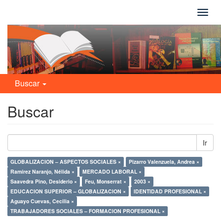
Camb
naveg
Buscar
Buscar
Ir
GLOBALIZACION – ASPECTOS SOCIALES ×
Pizarro Valenzuela, Andrea ×
Ramírez Naranjo, Nélida ×
MERCADO LABORAL ×
Saavedra Pino, Desiderio ×
Feu, Monserrat ×
2003 ×
EDUCACION SUPERIOR – GLOBALIZACION ×
IDENTIDAD PROFESIONAL ×
Aguayo Cuevas, Cecilia ×
TRABAJADORES SOCIALES – FORMACION PROFESIONAL ×