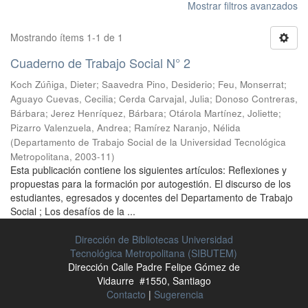
Mostrar filtros avanzados
Mostrando ítems 1-1 de 1
Cuaderno de Trabajo Social N° 2
Koch Zúñiga, Dieter
;
Saavedra Pino, Desiderio
;
Feu, Monserrat
;
Aguayo Cuevas, Cecilia
;
Cerda Carvajal, Julia
;
Donoso Contreras,
Bárbara
;
Jerez Henríquez, Bárbara
;
Otárola Martínez, Joliette
;
Pizarro Valenzuela, Andrea
;
Ramírez Naranjo, Nélida
(
Departamento de Trabajo Social de la Universidad Tecnológica
Metropolitana
,
2003-11
)
Esta publicación contiene los siguientes artículos: Reflexiones y
propuestas para la formación por autogestión. El discurso de los
estudiantes, egresados y docentes del Departamento de Trabajo
Social ; Los desafíos de la ...
Dirección de Bibliotecas Universidad
Tecnológica Metropolitana (SIBUTEM)
Dirección Calle Padre Felipe Gómez de
Vidaurre #1550, Santiago
Contacto
|
Sugerencia