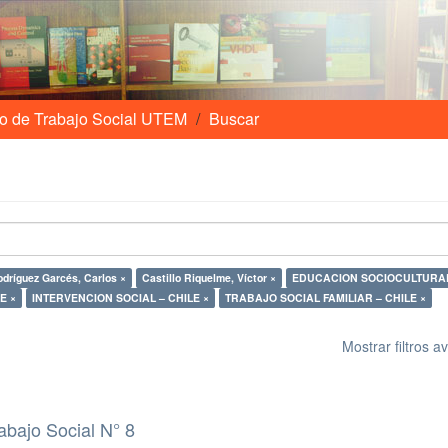
o de Trabajo Social UTEM
Buscar
dríguez Garcés, Carlos ×
Castillo Riquelme, Víctor ×
EDUCACION SOCIOCULTURAL
E ×
INTERVENCION SOCIAL – CHILE ×
TRABAJO SOCIAL FAMILIAR – CHILE ×
Mostrar filtros 
abajo Social N° 8