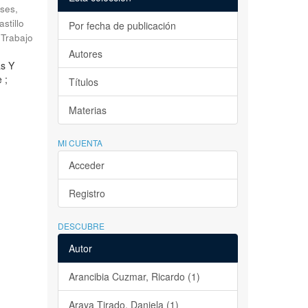
ses,
astillo
Por fecha de publicación
Trabajo
Autores
as Y
 ;
Títulos
Materias
MI CUENTA
Acceder
Registro
DESCUBRE
Autor
Arancibia Cuzmar, Ricardo (1)
Araya Tirado, Daniela (1)