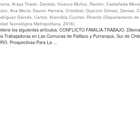
arena
;
Araya Tirado, Daniela
;
Vivanco Muñoz, Ramón
;
Castañeda Mene
lon, Ana María
;
Dauvin Herrera, Cristóbal
;
Oyarzún Gómez, Denise
;
C
dríguez Garcés, Carlos
;
Arancibia Cuzmar, Ricardo
(
Departamento de 
sidad Tecnológica Metropolitana
,
2016
)
ontiene los siguientes artículos: CONFLICTO FAMILIA-TRABAJO. Dilem
es Trabajadoras en Las Comunas de Paillaco y Purranque, Sur de Chile
. Prospectivas Para La ...