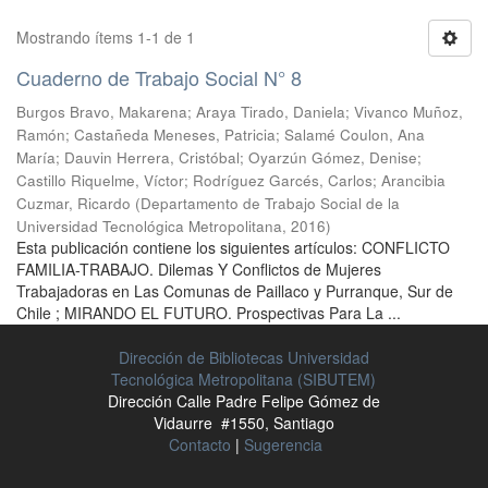
Mostrando ítems 1-1 de 1
Cuaderno de Trabajo Social N° 8
Burgos Bravo, Makarena
;
Araya Tirado, Daniela
;
Vivanco Muñoz,
Ramón
;
Castañeda Meneses, Patricia
;
Salamé Coulon, Ana
María
;
Dauvin Herrera, Cristóbal
;
Oyarzún Gómez, Denise
;
Castillo Riquelme, Víctor
;
Rodríguez Garcés, Carlos
;
Arancibia
Cuzmar, Ricardo
(
Departamento de Trabajo Social de la
Universidad Tecnológica Metropolitana
,
2016
)
Esta publicación contiene los siguientes artículos: CONFLICTO
FAMILIA-TRABAJO. Dilemas Y Conflictos de Mujeres
Trabajadoras en Las Comunas de Paillaco y Purranque, Sur de
Chile ; MIRANDO EL FUTURO. Prospectivas Para La ...
Dirección de Bibliotecas Universidad
Tecnológica Metropolitana (SIBUTEM)
Dirección Calle Padre Felipe Gómez de
Vidaurre #1550, Santiago
Contacto
|
Sugerencia