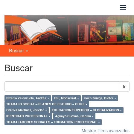
Camb
naveg
Buscar
Buscar
Ir
Pizarro Valenzuela, Andrea ×
Feu, Monserrat ×
Koch Zúñiga, Dieter ×
TRABAJO SOCIAL – PLANES DE ESTUDIO – CHILE ×
Otárola Martínez, Joliette ×
EDUCACION SUPERIOR – GLOBALIZACION ×
IDENTIDAD PROFESIONAL ×
Aguayo Cuevas, Cecilia ×
TRABAJADORES SOCIALES – FORMACION PROFESIONAL ×
Mostrar filtros avanzados