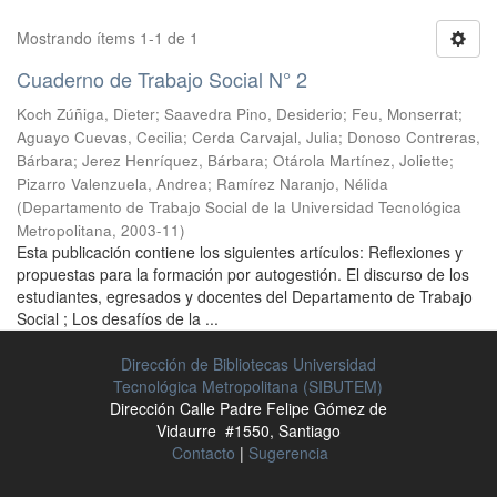
Mostrando ítems 1-1 de 1
Cuaderno de Trabajo Social N° 2
Koch Zúñiga, Dieter
;
Saavedra Pino, Desiderio
;
Feu, Monserrat
;
Aguayo Cuevas, Cecilia
;
Cerda Carvajal, Julia
;
Donoso Contreras,
Bárbara
;
Jerez Henríquez, Bárbara
;
Otárola Martínez, Joliette
;
Pizarro Valenzuela, Andrea
;
Ramírez Naranjo, Nélida
(
Departamento de Trabajo Social de la Universidad Tecnológica
Metropolitana
,
2003-11
)
Esta publicación contiene los siguientes artículos: Reflexiones y
propuestas para la formación por autogestión. El discurso de los
estudiantes, egresados y docentes del Departamento de Trabajo
Social ; Los desafíos de la ...
Dirección de Bibliotecas Universidad
Tecnológica Metropolitana (SIBUTEM)
Dirección Calle Padre Felipe Gómez de
Vidaurre #1550, Santiago
Contacto
|
Sugerencia