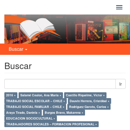
Camb
naveg
Buscar
Buscar
Ir
2016 ×
Salamé Coulon, Ana María ×
Castillo Riquelme, Víctor ×
TRABAJO SOCIAL ESCOLAR – CHILE ×
Dauvin Herrera, Cristóbal ×
TRABAJO SOCIAL FAMILIAR – CHILE ×
Rodríguez Garcés, Carlos ×
Araya Tirado, Daniela ×
Burgos Bravo, Makarena ×
EDUCACION SOCIOCULTURAL ×
TRABAJADORES SOCIALES – FORMACION PROFESIONAL ×