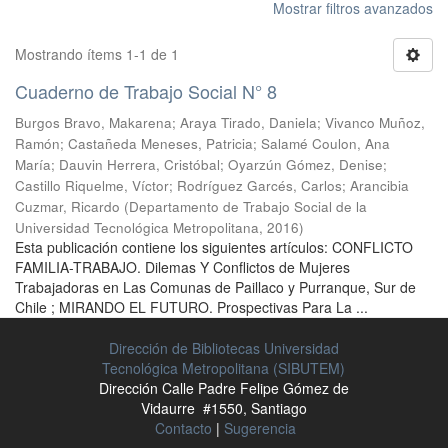
Mostrar filtros avanzados
Mostrando ítems 1-1 de 1
Cuaderno de Trabajo Social N° 8
Burgos Bravo, Makarena
;
Araya Tirado, Daniela
;
Vivanco Muñoz,
Ramón
;
Castañeda Meneses, Patricia
;
Salamé Coulon, Ana
María
;
Dauvin Herrera, Cristóbal
;
Oyarzún Gómez, Denise
;
Castillo Riquelme, Víctor
;
Rodríguez Garcés, Carlos
;
Arancibia
Cuzmar, Ricardo
(
Departamento de Trabajo Social de la
Universidad Tecnológica Metropolitana
,
2016
)
Esta publicación contiene los siguientes artículos: CONFLICTO
FAMILIA-TRABAJO. Dilemas Y Conflictos de Mujeres
Trabajadoras en Las Comunas de Paillaco y Purranque, Sur de
Chile ; MIRANDO EL FUTURO. Prospectivas Para La ...
Dirección de Bibliotecas Universidad
Tecnológica Metropolitana (SIBUTEM)
Dirección Calle Padre Felipe Gómez de
Vidaurre #1550, Santiago
Contacto
|
Sugerencia