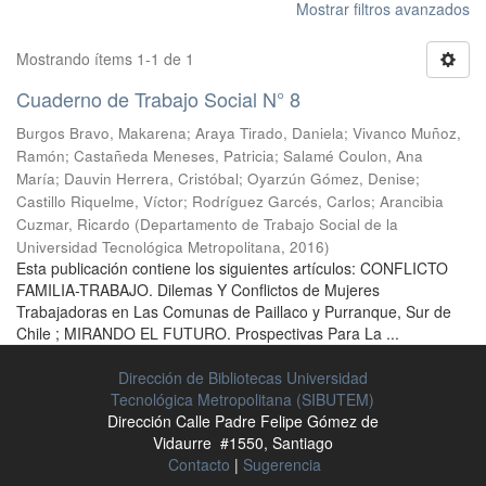
Mostrar filtros avanzados
Mostrando ítems 1-1 de 1
Cuaderno de Trabajo Social N° 8
Burgos Bravo, Makarena
;
Araya Tirado, Daniela
;
Vivanco Muñoz,
Ramón
;
Castañeda Meneses, Patricia
;
Salamé Coulon, Ana
María
;
Dauvin Herrera, Cristóbal
;
Oyarzún Gómez, Denise
;
Castillo Riquelme, Víctor
;
Rodríguez Garcés, Carlos
;
Arancibia
Cuzmar, Ricardo
(
Departamento de Trabajo Social de la
Universidad Tecnológica Metropolitana
,
2016
)
Esta publicación contiene los siguientes artículos: CONFLICTO
FAMILIA-TRABAJO. Dilemas Y Conflictos de Mujeres
Trabajadoras en Las Comunas de Paillaco y Purranque, Sur de
Chile ; MIRANDO EL FUTURO. Prospectivas Para La ...
Dirección de Bibliotecas Universidad
Tecnológica Metropolitana (SIBUTEM)
Dirección Calle Padre Felipe Gómez de
Vidaurre #1550, Santiago
Contacto
|
Sugerencia