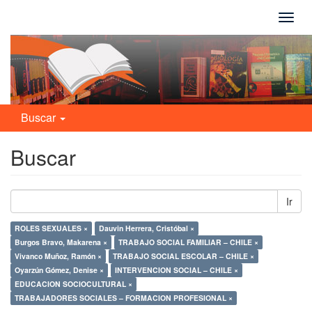
Camb
naveg
Buscar
Buscar
Ir
ROLES SEXUALES ×
Dauvin Herrera, Cristóbal ×
Burgos Bravo, Makarena ×
TRABAJO SOCIAL FAMILIAR – CHILE ×
Vivanco Muñoz, Ramón ×
TRABAJO SOCIAL ESCOLAR – CHILE ×
Oyarzún Gómez, Denise ×
INTERVENCION SOCIAL – CHILE ×
EDUCACION SOCIOCULTURAL ×
TRABAJADORES SOCIALES – FORMACION PROFESIONAL ×