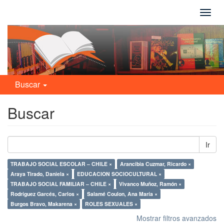
Camb
naveg
Buscar
Buscar
Ir
TRABAJO SOCIAL ESCOLAR – CHILE ×
Arancibia Cuzmar, Ricardo ×
Araya Tirado, Daniela ×
EDUCACION SOCIOCULTURAL ×
TRABAJO SOCIAL FAMILIAR – CHILE ×
Vivanco Muñoz, Ramón ×
Rodríguez Garcés, Carlos ×
Salamé Coulon, Ana María ×
Burgos Bravo, Makarena ×
ROLES SEXUALES ×
Mostrar filtros avanzados