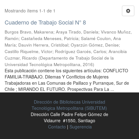
Mostrando ítems 1-1 de 1
Cuaderno de Trabajo Social N° 8
Burgos Bravo, Makarena
;
Araya Tirado, Daniela
;
Vivanco Muñoz,
Ramón
;
Castañeda Meneses, Patricia
;
Salamé Coulon, Ana
María
;
Dauvin Herrera, Cristóbal
;
Oyarzún Gómez, Denise
;
Castillo Riquelme, Víctor
;
Rodríguez Garcés, Carlos
;
Arancibia
Cuzmar, Ricardo
(
Departamento de Trabajo Social de la
Universidad Tecnológica Metropolitana
,
2016
)
Esta publicación contiene los siguientes artículos: CONFLICTO
FAMILIA-TRABAJO. Dilemas Y Conflictos de Mujeres
Trabajadoras en Las Comunas de Paillaco y Purranque, Sur de
Chile ; MIRANDO EL FUTURO. Prospectivas Para La ...
Dirección de Bibliotecas Universidad
Tecnológica Metropolitana (SIBUTEM)
Dirección Calle Padre Felipe Gómez de
Vidaurre #1550, Santiago
Contacto
|
Sugerencia