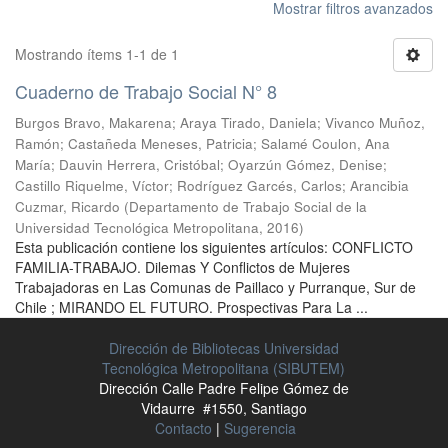
Mostrar filtros avanzados
Mostrando ítems 1-1 de 1
Cuaderno de Trabajo Social N° 8
Burgos Bravo, Makarena
;
Araya Tirado, Daniela
;
Vivanco Muñoz,
Ramón
;
Castañeda Meneses, Patricia
;
Salamé Coulon, Ana
María
;
Dauvin Herrera, Cristóbal
;
Oyarzún Gómez, Denise
;
Castillo Riquelme, Víctor
;
Rodríguez Garcés, Carlos
;
Arancibia
Cuzmar, Ricardo
(
Departamento de Trabajo Social de la
Universidad Tecnológica Metropolitana
,
2016
)
Esta publicación contiene los siguientes artículos: CONFLICTO
FAMILIA-TRABAJO. Dilemas Y Conflictos de Mujeres
Trabajadoras en Las Comunas de Paillaco y Purranque, Sur de
Chile ; MIRANDO EL FUTURO. Prospectivas Para La ...
Dirección de Bibliotecas Universidad
Tecnológica Metropolitana (SIBUTEM)
Dirección Calle Padre Felipe Gómez de
Vidaurre #1550, Santiago
Contacto
|
Sugerencia