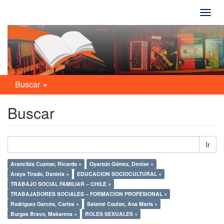
Camb
naveg
Buscar
Buscar
Ir
Arancibia Cuzmar, Ricardo ×
Oyarzún Gómez, Denise ×
Araya Tirado, Daniela ×
EDUCACION SOCIOCULTURAL ×
TRABAJO SOCIAL FAMILIAR – CHILE ×
TRABAJADORES SOCIALES – FORMACION PROFESIONAL ×
Rodríguez Garcés, Carlos ×
Salamé Coulon, Ana María ×
Burgos Bravo, Makarena ×
ROLES SEXUALES ×