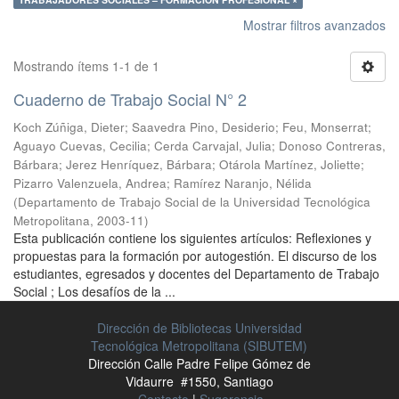
Mostrar filtros avanzados
Mostrando ítems 1-1 de 1
Cuaderno de Trabajo Social N° 2
Koch Zúñiga, Dieter
;
Saavedra Pino, Desiderio
;
Feu, Monserrat
;
Aguayo Cuevas, Cecilia
;
Cerda Carvajal, Julia
;
Donoso Contreras,
Bárbara
;
Jerez Henríquez, Bárbara
;
Otárola Martínez, Joliette
;
Pizarro Valenzuela, Andrea
;
Ramírez Naranjo, Nélida
(
Departamento de Trabajo Social de la Universidad Tecnológica
Metropolitana
,
2003-11
)
Esta publicación contiene los siguientes artículos: Reflexiones y
propuestas para la formación por autogestión. El discurso de los
estudiantes, egresados y docentes del Departamento de Trabajo
Social ; Los desafíos de la ...
Dirección de Bibliotecas Universidad
Tecnológica Metropolitana (SIBUTEM)
Dirección Calle Padre Felipe Gómez de
Vidaurre #1550, Santiago