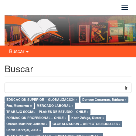
Camb
naveg
Buscar
Buscar
Ir
EDUCACION SUPERIOR – GLOBALIZACION ×
Donoso Contreras, Bárbara ×
Feu, Monserrat ×
MERCADO LABORAL ×
TRABAJO SOCIAL – PLANES DE ESTUDIO – CHILE ×
FORMACION PROFESIONAL – CHILE ×
Koch Zúñiga, Dieter ×
Otárola Martínez, Joliette ×
GLOBALIZACION – ASPECTOS SOCIALES ×
Cerda Carvajal, Julia ×
TRABAJADORES SOCIALES – FORMACION PROFESIONAL ×