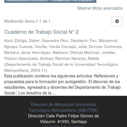
Mostrar filtros avanzados
Mostrando ítems 1-1 de 1
Cuaderno de Trabajo Social N° 2
Koch Zúñiga, Dieter
;
Saavedra Pino, Desiderio
;
Feu, Monserrat
;
Aguayo Cuevas, Cecilia
;
Cerda Carvajal, Julia
;
Donoso Contreras,
Bárbara
;
Jerez Henríquez, Bárbara
;
Otárola Martínez, Joliette
;
Pizarro Valenzuela, Andrea
;
Ramírez Naranjo, Nélida
(
Departamento de Trabajo Social de la Universidad Tecnológica
Metropolitana
,
2003-11
)
Esta publicación contiene los siguientes artículos: Reflexiones y
propuestas para la formación por autogestión. El discurso de los
estudiantes, egresados y docentes del Departamento de Trabajo
Social ; Los desafíos de la ...
Dirección de Bibliotecas Universidad
Tecnológica Metropolitana (SIBUTEM)
Dirección Calle Padre Felipe Gómez de
Vidaurre #1550, Santiago