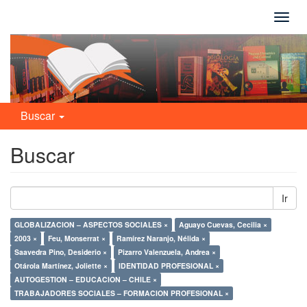
Camb
naveg
Buscar
Buscar
Ir
GLOBALIZACION – ASPECTOS SOCIALES ×
Aguayo Cuevas, Cecilia ×
2003 ×
Feu, Monserrat ×
Ramírez Naranjo, Nélida ×
Saavedra Pino, Desiderio ×
Pizarro Valenzuela, Andrea ×
Otárola Martínez, Joliette ×
IDENTIDAD PROFESIONAL ×
AUTOGESTION – EDUCACION – CHILE ×
TRABAJADORES SOCIALES – FORMACION PROFESIONAL ×