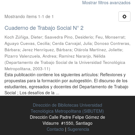
Mostrar filtros avanzados
Mostrando ítems 1-1 de 1
Cuaderno de Trabajo Social N° 2
Koch Zúñiga, Dieter
;
Saavedra Pino, Desiderio
;
Feu, Monserrat
;
Aguayo Cuevas, Cecilia
;
Cerda Carvajal, Julia
;
Donoso Contreras,
Bárbara
;
Jerez Henríquez, Bárbara
;
Otárola Martínez, Joliette
;
Pizarro Valenzuela, Andrea
;
Ramírez Naranjo, Nélida
(
Departamento de Trabajo Social de la Universidad Tecnológica
Metropolitana
,
2003-11
)
Esta publicación contiene los siguientes artículos: Reflexiones y
propuestas para la formación por autogestión. El discurso de los
estudiantes, egresados y docentes del Departamento de Trabajo
Social ; Los desafíos de la ...
Dirección de Bibliotecas Universidad
Tecnológica Metropolitana (SIBUTEM)
Dirección Calle Padre Felipe Gómez de
Vidaurre #1550, Santiago
Contacto
|
Sugerencia