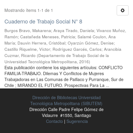
Mostrando ítems 1-1 de 1
Cuaderno de Trabajo Social N° 8
Burgos Bravo, Makarena
;
Araya Tirado, Daniela
;
Vivanco Muñoz,
Ramón
;
Castañeda Meneses, Patricia
;
Salamé Coulon, Ana
María
;
Dauvin Herrera, Cristóbal
;
Oyarzún Gómez, Denise
;
Castillo Riquelme, Víctor
;
Rodríguez Garcés, Carlos
;
Arancibia
Cuzmar, Ricardo
(
Departamento de Trabajo Social de la
Universidad Tecnológica Metropolitana
,
2016
)
Esta publicación contiene los siguientes artículos: CONFLICTO
FAMILIA-TRABAJO. Dilemas Y Conflictos de Mujeres
Trabajadoras en Las Comunas de Paillaco y Purranque, Sur de
Chile ; MIRANDO EL FUTURO. Prospectivas Para La ...
Dirección de Bibliotecas Universidad
Tecnológica Metropolitana (SIBUTEM)
Dirección Calle Padre Felipe Gómez de
Vidaurre #1550, Santiago
Contacto
|
Sugerencia