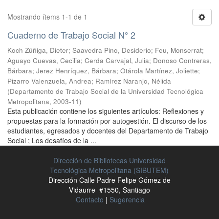
Mostrando ítems 1-1 de 1
Cuaderno de Trabajo Social N° 2
Koch Zúñiga, Dieter
;
Saavedra Pino, Desiderio
;
Feu, Monserrat
;
Aguayo Cuevas, Cecilia
;
Cerda Carvajal, Julia
;
Donoso Contreras,
Bárbara
;
Jerez Henríquez, Bárbara
;
Otárola Martínez, Joliette
;
Pizarro Valenzuela, Andrea
;
Ramírez Naranjo, Nélida
(
Departamento de Trabajo Social de la Universidad Tecnológica
Metropolitana
,
2003-11
)
Esta publicación contiene los siguientes artículos: Reflexiones y
propuestas para la formación por autogestión. El discurso de los
estudiantes, egresados y docentes del Departamento de Trabajo
Social ; Los desafíos de la ...
Dirección de Bibliotecas Universidad
Tecnológica Metropolitana (SIBUTEM)
Dirección Calle Padre Felipe Gómez de
Vidaurre #1550, Santiago
Contacto
|
Sugerencia