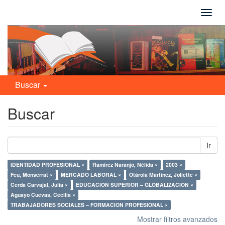
Camb
naveg
Buscar
Buscar
Ir
IDENTIDAD PROFESIONAL ×
Ramírez Naranjo, Nélida ×
2003 ×
Feu, Monserrat ×
MERCADO LABORAL ×
Otárola Martínez, Joliette ×
Cerda Carvajal, Julia ×
EDUCACION SUPERIOR – GLOBALIZACION ×
Aguayo Cuevas, Cecilia ×
TRABAJADORES SOCIALES – FORMACION PROFESIONAL ×
Mostrar filtros avanzados