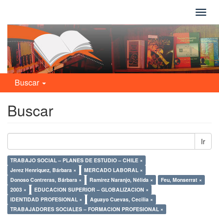
Camb
naveg
Buscar
Buscar
Ir
TRABAJO SOCIAL – PLANES DE ESTUDIO – CHILE ×
Jerez Henríquez, Bárbara ×
MERCADO LABORAL ×
Donoso Contreras, Bárbara ×
Ramírez Naranjo, Nélida ×
Feu, Monserrat ×
2003 ×
EDUCACION SUPERIOR – GLOBALIZACION ×
IDENTIDAD PROFESIONAL ×
Aguayo Cuevas, Cecilia ×
TRABAJADORES SOCIALES – FORMACION PROFESIONAL ×