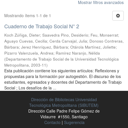
Mostrar filtros avanzados
Mostrando ítems 1-1 de 1
Cuaderno de Trabajo Social N° 2
Koch Zúñiga, Dieter
;
Saavedra Pino, Desiderio
;
Feu, Monserrat
;
Aguayo Cuevas, Cecilia
;
Cerda Carvajal, Julia
;
Donoso Contreras,
Bárbara
;
Jerez Henríquez, Bárbara
;
Otárola Martínez, Joliette
;
Pizarro Valenzuela, Andrea
;
Ramírez Naranjo, Nélida
(
Departamento de Trabajo Social de la Universidad Tecnológica
Metropolitana
,
2003-11
)
Esta publicación contiene los siguientes artículos: Reflexiones y
propuestas para la formación por autogestión. El discurso de los
estudiantes, egresados y docentes del Departamento de Trabajo
Social ; Los desafíos de la ...
Dirección de Bibliotecas Universidad
Tecnológica Metropolitana (SIBUTEM)
Dirección Calle Padre Felipe Gómez de
Vidaurre #1550, Santiago
Contacto
|
Sugerencia