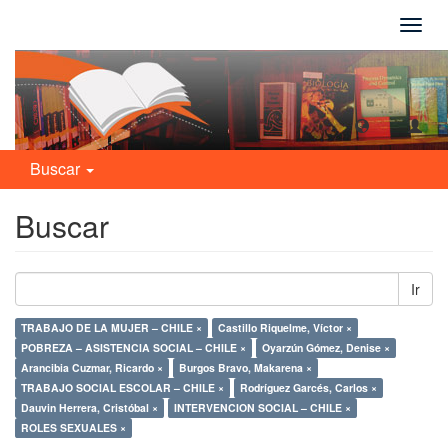
Camb
naveg
Buscar
Buscar
Ir
TRABAJO DE LA MUJER – CHILE ×
Castillo Riquelme, Víctor ×
POBREZA – ASISTENCIA SOCIAL – CHILE ×
Oyarzún Gómez, Denise ×
Arancibia Cuzmar, Ricardo ×
Burgos Bravo, Makarena ×
TRABAJO SOCIAL ESCOLAR – CHILE ×
Rodríguez Garcés, Carlos ×
Dauvin Herrera, Cristóbal ×
INTERVENCION SOCIAL – CHILE ×
ROLES SEXUALES ×