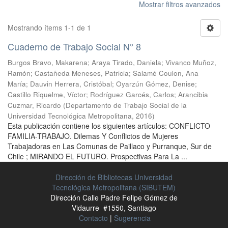
Mostrar filtros avanzados
Mostrando ítems 1-1 de 1
Cuaderno de Trabajo Social N° 8
Burgos Bravo, Makarena
;
Araya Tirado, Daniela
;
Vivanco Muñoz,
Ramón
;
Castañeda Meneses, Patricia
;
Salamé Coulon, Ana
María
;
Dauvin Herrera, Cristóbal
;
Oyarzún Gómez, Denise
;
Castillo Riquelme, Víctor
;
Rodríguez Garcés, Carlos
;
Arancibia
Cuzmar, Ricardo
(
Departamento de Trabajo Social de la
Universidad Tecnológica Metropolitana
,
2016
)
Esta publicación contiene los siguientes artículos: CONFLICTO
FAMILIA-TRABAJO. Dilemas Y Conflictos de Mujeres
Trabajadoras en Las Comunas de Paillaco y Purranque, Sur de
Chile ; MIRANDO EL FUTURO. Prospectivas Para La ...
Dirección de Bibliotecas Universidad
Tecnológica Metropolitana (SIBUTEM)
Dirección Calle Padre Felipe Gómez de
Vidaurre #1550, Santiago
Contacto
|
Sugerencia