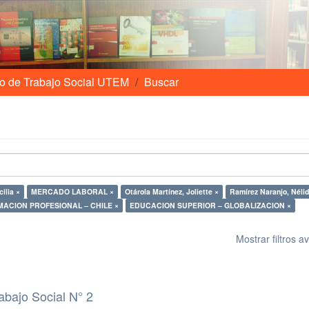
o de Trabajo Social UTEM
Buscar
ilia ×
MERCADO LABORAL ×
Otárola Martínez, Joliette ×
Ramírez Naranjo, Nélid
ACION PROFESIONAL – CHILE ×
EDUCACION SUPERIOR – GLOBALIZACION ×
Mostrar filtros 
abajo Social N° 2