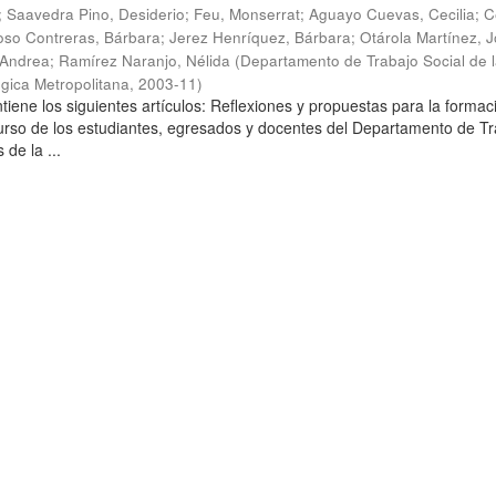
;
Saavedra Pino, Desiderio
;
Feu, Monserrat
;
Aguayo Cuevas, Cecilia
;
C
so Contreras, Bárbara
;
Jerez Henríquez, Bárbara
;
Otárola Martínez, Jo
 Andrea
;
Ramírez Naranjo, Nélida
(
Departamento de Trabajo Social de 
gica Metropolitana
,
2003-11
)
tiene los siguientes artículos: Reflexiones y propuestas para la formac
curso de los estudiantes, egresados y docentes del Departamento de T
 de la ...