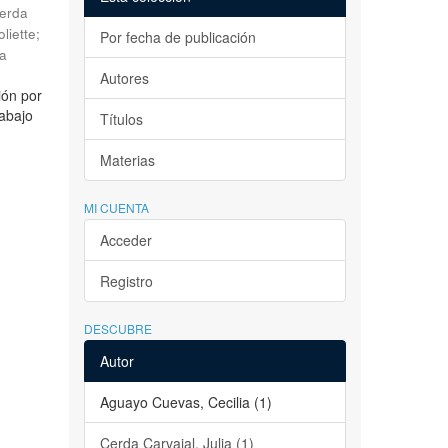
erda
liette
;
Por fecha de publicación
la
Autores
ión por
rabajo
Títulos
Materias
MI CUENTA
Acceder
Registro
DESCUBRE
Autor
Aguayo Cuevas, Cecilia (1)
Cerda Carvajal, Julia (1)