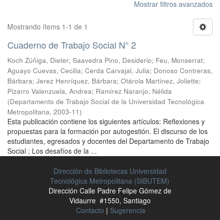
Mostrar filtros avanzados
Mostrando ítems 1-1 de 1
Cuaderno de Trabajo Social N° 2
Koch Zúñiga, Dieter
;
Saavedra Pino, Desiderio
;
Feu, Monserrat
;
Aguayo Cuevas, Cecilia
;
Cerda Carvajal, Julia
;
Donoso Contreras,
Bárbara
;
Jerez Henríquez, Bárbara
;
Otárola Martínez, Joliette
;
Pizarro Valenzuela, Andrea
;
Ramírez Naranjo, Nélida
(
Departamento de Trabajo Social de la Universidad Tecnológica
Metropolitana
,
2003-11
)
Esta publicación contiene los siguientes artículos: Reflexiones y
propuestas para la formación por autogestión. El discurso de los
estudiantes, egresados y docentes del Departamento de Trabajo
Social ; Los desafíos de la ...
Dirección de Bibliotecas Universidad
Tecnológica Metropolitana (SIBUTEM)
Dirección Calle Padre Felipe Gómez de
Vidaurre #1550, Santiago
Contacto
|
Sugerencia