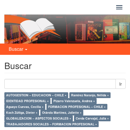
Camb
naveg
Buscar
Buscar
Ir
AUTOGESTION – EDUCACION – CHILE ×
Ramírez Naranjo, Nélida ×
IDENTIDAD PROFESIONAL ×
Pizarro Valenzuela, Andrea ×
Aguayo Cuevas, Cecilia ×
FORMACION PROFESIONAL – CHILE ×
Koch Zúñiga, Dieter ×
Otárola Martínez, Joliette ×
GLOBALIZACION – ASPECTOS SOCIALES ×
Cerda Carvajal, Julia ×
TRABAJADORES SOCIALES – FORMACION PROFESIONAL ×