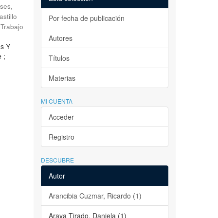
ses,
astillo
Por fecha de publicación
Trabajo
Autores
as Y
 ;
Títulos
Materias
MI CUENTA
Acceder
Registro
DESCUBRE
Autor
Arancibia Cuzmar, Ricardo (1)
Araya Tirado, Daniela (1)