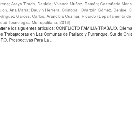
arena
;
Araya Tirado, Daniela
;
Vivanco Muñoz, Ramón
;
Castañeda Mene
lon, Ana María
;
Dauvin Herrera, Cristóbal
;
Oyarzún Gómez, Denise
;
C
dríguez Garcés, Carlos
;
Arancibia Cuzmar, Ricardo
(
Departamento de 
sidad Tecnológica Metropolitana
,
2016
)
ontiene los siguientes artículos: CONFLICTO FAMILIA-TRABAJO. Dilem
es Trabajadoras en Las Comunas de Paillaco y Purranque, Sur de Chile
. Prospectivas Para La ...