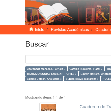
Inicio
Revistas Académicas
Cuadern
Buscar
Castañeda Meneses, Patricia ×
Castillo Riquelme, Víctor ×
TR
TRABAJO SOCIAL FAMILIAR – CHILE ×
Dauvin Herrera, Cristóba
Salamé Coulon, Ana María ×
Burgos Bravo, Makarena ×
ROLES
Mostrando ítems 1-1 de 1
Cuaderno de Tr