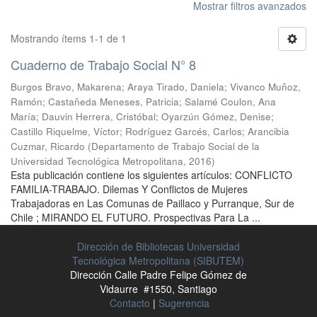
Mostrar filtros avanzados
Mostrando ítems 1-1 de 1
Cuaderno de Trabajo Social N° 8
Burgos Bravo, Makarena
;
Araya Tirado, Daniela
;
Vivanco Muñoz,
Ramón
;
Castañeda Meneses, Patricia
;
Salamé Coulon, Ana
María
;
Dauvin Herrera, Cristóbal
;
Oyarzún Gómez, Denise
;
Castillo Riquelme, Víctor
;
Rodríguez Garcés, Carlos
;
Arancibia
Cuzmar, Ricardo
(
Departamento de Trabajo Social de la
Universidad Tecnológica Metropolitana
,
2016
)
Esta publicación contiene los siguientes artículos: CONFLICTO
FAMILIA-TRABAJO. Dilemas Y Conflictos de Mujeres
Trabajadoras en Las Comunas de Paillaco y Purranque, Sur de
Chile ; MIRANDO EL FUTURO. Prospectivas Para La ...
Dirección de Bibliotecas Universidad
Tecnológica Metropolitana (SIBUTEM)
Dirección Calle Padre Felipe Gómez de
Vidaurre #1550, Santiago
Contacto
|
Sugerencia