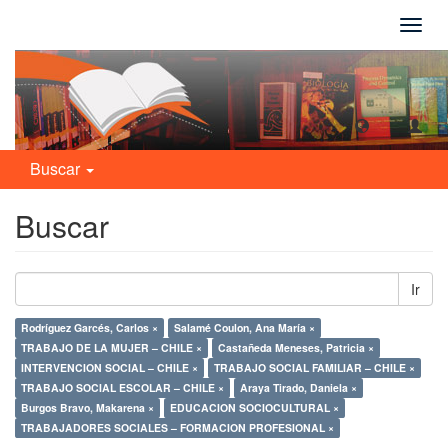
Camb
naveg
Buscar
Buscar
Ir
Rodríguez Garcés, Carlos ×
Salamé Coulon, Ana María ×
TRABAJO DE LA MUJER – CHILE ×
Castañeda Meneses, Patricia ×
INTERVENCION SOCIAL – CHILE ×
TRABAJO SOCIAL FAMILIAR – CHILE ×
TRABAJO SOCIAL ESCOLAR – CHILE ×
Araya Tirado, Daniela ×
Burgos Bravo, Makarena ×
EDUCACION SOCIOCULTURAL ×
TRABAJADORES SOCIALES – FORMACION PROFESIONAL ×