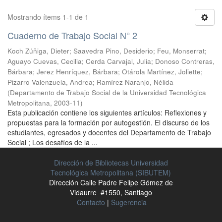
Mostrando ítems 1-1 de 1
Cuaderno de Trabajo Social N° 2
Koch Zúñiga, Dieter
;
Saavedra Pino, Desiderio
;
Feu, Monserrat
;
Aguayo Cuevas, Cecilia
;
Cerda Carvajal, Julia
;
Donoso Contreras,
Bárbara
;
Jerez Henríquez, Bárbara
;
Otárola Martínez, Joliette
;
Pizarro Valenzuela, Andrea
;
Ramírez Naranjo, Nélida
(
Departamento de Trabajo Social de la Universidad Tecnológica
Metropolitana
,
2003-11
)
Esta publicación contiene los siguientes artículos: Reflexiones y
propuestas para la formación por autogestión. El discurso de los
estudiantes, egresados y docentes del Departamento de Trabajo
Social ; Los desafíos de la ...
Dirección de Bibliotecas Universidad
Tecnológica Metropolitana (SIBUTEM)
Dirección Calle Padre Felipe Gómez de
Vidaurre #1550, Santiago
Contacto
|
Sugerencia