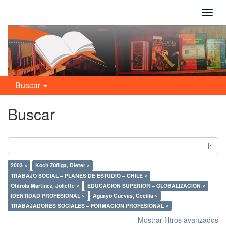
Camb
naveg
Buscar
Buscar
Ir
2003 ×
Koch Zúñiga, Dieter ×
TRABAJO SOCIAL – PLANES DE ESTUDIO – CHILE ×
Otárola Martínez, Joliette ×
EDUCACION SUPERIOR – GLOBALIZACION ×
IDENTIDAD PROFESIONAL ×
Aguayo Cuevas, Cecilia ×
TRABAJADORES SOCIALES – FORMACION PROFESIONAL ×
Mostrar filtros avanzados