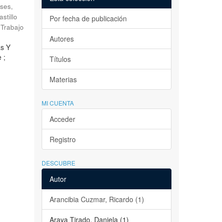
ses,
astillo
Por fecha de publicación
Trabajo
Autores
as Y
 ;
Títulos
Materias
MI CUENTA
Acceder
Registro
DESCUBRE
Autor
Arancibia Cuzmar, Ricardo (1)
Araya Tirado, Daniela (1)