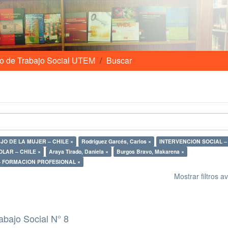
o de Trabajo Social UTEM
Buscar
JO DE LA MUJER – CHILE ×
Rodríguez Garcés, Carlos ×
INTERVENCION SOCIAL – 
LAR – CHILE ×
Araya Tirado, Daniela ×
Burgos Bravo, Makarena ×
 FORMACION PROFESIONAL ×
Mostrar filtros 
abajo Social N° 8