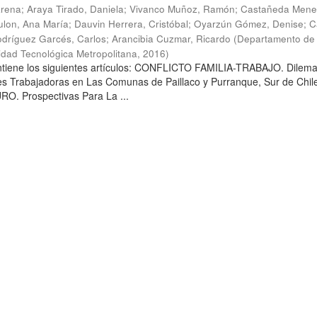
arena
;
Araya Tirado, Daniela
;
Vivanco Muñoz, Ramón
;
Castañeda Mene
lon, Ana María
;
Dauvin Herrera, Cristóbal
;
Oyarzún Gómez, Denise
;
C
dríguez Garcés, Carlos
;
Arancibia Cuzmar, Ricardo
(
Departamento de 
sidad Tecnológica Metropolitana
,
2016
)
ontiene los siguientes artículos: CONFLICTO FAMILIA-TRABAJO. Dilem
es Trabajadoras en Las Comunas de Paillaco y Purranque, Sur de Chile
. Prospectivas Para La ...