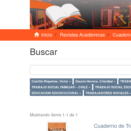
Inicio
Revistas Académicas
Cuadern
Buscar
Castillo Riquelme, Víctor ×
Dauvin Herrera, Cristóbal ×
TRABA
TRABAJO SOCIAL FAMILIAR – CHILE ×
TRABAJO SOCIAL ESCO
EDUCACION SOCIOCULTURAL ×
TRABAJADORES SOCIALES –
Mostrando ítems 1-1 de 1
Cuaderno de Tr