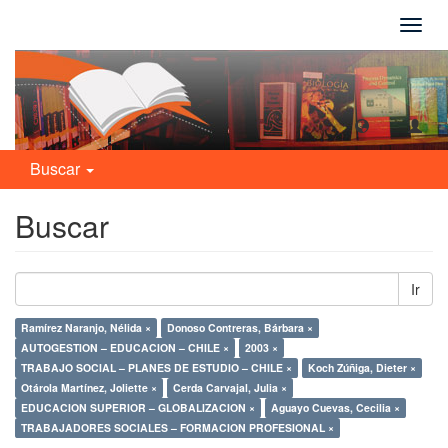
Camb
naveg
Buscar
Buscar
Ir
Ramírez Naranjo, Nélida ×
Donoso Contreras, Bárbara ×
AUTOGESTION – EDUCACION – CHILE ×
2003 ×
TRABAJO SOCIAL – PLANES DE ESTUDIO – CHILE ×
Koch Zúñiga, Dieter ×
Otárola Martínez, Joliette ×
Cerda Carvajal, Julia ×
EDUCACION SUPERIOR – GLOBALIZACION ×
Aguayo Cuevas, Cecilia ×
TRABAJADORES SOCIALES – FORMACION PROFESIONAL ×