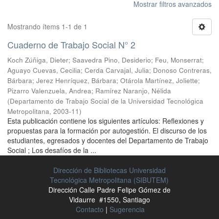
Mostrar filtros avanzados
Mostrando ítems 1-1 de 1
Cuaderno de Trabajo Social N° 2
Koch Zúñiga, Dieter
;
Saavedra Pino, Desiderio
;
Feu, Monserrat
;
Aguayo Cuevas, Cecilia
;
Cerda Carvajal, Julia
;
Donoso Contreras,
Bárbara
;
Jerez Henríquez, Bárbara
;
Otárola Martínez, Joliette
;
Pizarro Valenzuela, Andrea
;
Ramírez Naranjo, Nélida
(
Departamento de Trabajo Social de la Universidad Tecnológica
Metropolitana
,
2003-11
)
Esta publicación contiene los siguientes artículos: Reflexiones y
propuestas para la formación por autogestión. El discurso de los
estudiantes, egresados y docentes del Departamento de Trabajo
Social ; Los desafíos de la ...
Dirección de Bibliotecas Universidad
Tecnológica Metropolitana (SIBUTEM)
Dirección Calle Padre Felipe Gómez de
Vidaurre #1550, Santiago
Contacto
|
Sugerencia