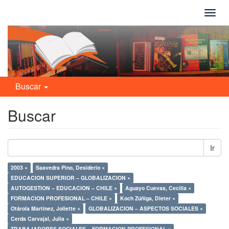
Camb
naveg
Buscar
Buscar
Ir
2003 ×
Saavedra Pino, Desiderio ×
EDUCACION SUPERIOR – GLOBALIZACION ×
AUTOGESTION – EDUCACION – CHILE ×
Aguayo Cuevas, Cecilia ×
FORMACION PROFESIONAL – CHILE ×
Koch Zúñiga, Dieter ×
Otárola Martínez, Joliette ×
GLOBALIZACION – ASPECTOS SOCIALES ×
Cerda Carvajal, Julia ×
TRABAJADORES SOCIALES – FORMACION PROFESIONAL ×