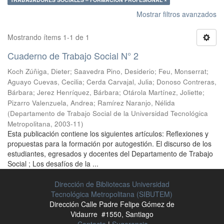
Mostrar filtros avanzados
Mostrando ítems 1-1 de 1
Cuaderno de Trabajo Social N° 2
Koch Zúñiga, Dieter
;
Saavedra Pino, Desiderio
;
Feu, Monserrat
;
Aguayo Cuevas, Cecilia
;
Cerda Carvajal, Julia
;
Donoso Contreras,
Bárbara
;
Jerez Henríquez, Bárbara
;
Otárola Martínez, Joliette
;
Pizarro Valenzuela, Andrea
;
Ramírez Naranjo, Nélida
(
Departamento de Trabajo Social de la Universidad Tecnológica
Metropolitana
,
2003-11
)
Esta publicación contiene los siguientes artículos: Reflexiones y
propuestas para la formación por autogestión. El discurso de los
estudiantes, egresados y docentes del Departamento de Trabajo
Social ; Los desafíos de la ...
Dirección de Bibliotecas Universidad
Tecnológica Metropolitana (SIBUTEM)
Dirección Calle Padre Felipe Gómez de
Vidaurre #1550, Santiago