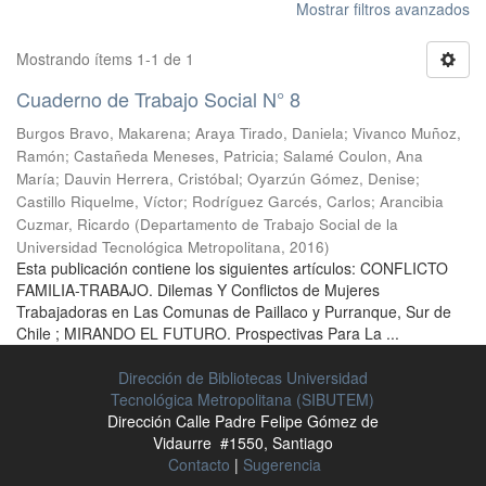
Mostrar filtros avanzados
Mostrando ítems 1-1 de 1
Cuaderno de Trabajo Social N° 8
Burgos Bravo, Makarena
;
Araya Tirado, Daniela
;
Vivanco Muñoz,
Ramón
;
Castañeda Meneses, Patricia
;
Salamé Coulon, Ana
María
;
Dauvin Herrera, Cristóbal
;
Oyarzún Gómez, Denise
;
Castillo Riquelme, Víctor
;
Rodríguez Garcés, Carlos
;
Arancibia
Cuzmar, Ricardo
(
Departamento de Trabajo Social de la
Universidad Tecnológica Metropolitana
,
2016
)
Esta publicación contiene los siguientes artículos: CONFLICTO
FAMILIA-TRABAJO. Dilemas Y Conflictos de Mujeres
Trabajadoras en Las Comunas de Paillaco y Purranque, Sur de
Chile ; MIRANDO EL FUTURO. Prospectivas Para La ...
Dirección de Bibliotecas Universidad
Tecnológica Metropolitana (SIBUTEM)
Dirección Calle Padre Felipe Gómez de
Vidaurre #1550, Santiago
Contacto
|
Sugerencia