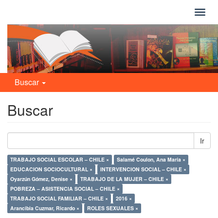
Camb
naveg
Buscar
Buscar
Ir
TRABAJO SOCIAL ESCOLAR – CHILE ×
Salamé Coulon, Ana María ×
EDUCACION SOCIOCULTURAL ×
INTERVENCION SOCIAL – CHILE ×
Oyarzún Gómez, Denise ×
TRABAJO DE LA MUJER – CHILE ×
POBREZA – ASISTENCIA SOCIAL – CHILE ×
TRABAJO SOCIAL FAMILIAR – CHILE ×
2016 ×
Arancibia Cuzmar, Ricardo ×
ROLES SEXUALES ×