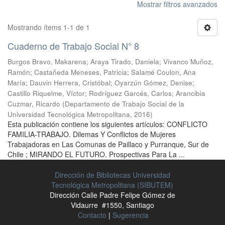
Mostrar filtros avanzados
Mostrando ítems 1-1 de 1
Cuaderno de Trabajo Social N° 8
Burgos Bravo, Makarena
;
Araya Tirado, Daniela
;
Vivanco Muñoz,
Ramón
;
Castañeda Meneses, Patricia
;
Salamé Coulon, Ana
María
;
Dauvin Herrera, Cristóbal
;
Oyarzún Gómez, Denise
;
Castillo Riquelme, Víctor
;
Rodríguez Garcés, Carlos
;
Arancibia
Cuzmar, Ricardo
(
Departamento de Trabajo Social de la
Universidad Tecnológica Metropolitana
,
2016
)
Esta publicación contiene los siguientes artículos: CONFLICTO
FAMILIA-TRABAJO. Dilemas Y Conflictos de Mujeres
Trabajadoras en Las Comunas de Paillaco y Purranque, Sur de
Chile ; MIRANDO EL FUTURO. Prospectivas Para La ...
Dirección de Bibliotecas Universidad
Tecnológica Metropolitana (SIBUTEM)
Dirección Calle Padre Felipe Gómez de
Vidaurre #1550, Santiago
Contacto
|
Sugerencia