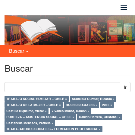
Camb
naveg
Buscar
Buscar
Ir
TRABAJO SOCIAL FAMILIAR – CHILE ×
Arancibia Cuzmar, Ricardo ×
TRABAJO DE LA MUJER – CHILE ×
ROLES SEXUALES ×
2016 ×
Castillo Riquelme, Víctor ×
Vivanco Muñoz, Ramón ×
POBREZA – ASISTENCIA SOCIAL – CHILE ×
Dauvin Herrera, Cristóbal ×
Castañeda Meneses, Patricia ×
TRABAJADORES SOCIALES – FORMACION PROFESIONAL ×