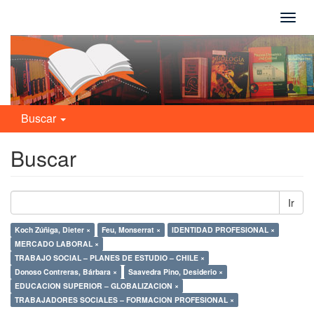
Camb
naveg
Buscar
Buscar
Ir
Koch Zúñiga, Dieter ×
Feu, Monserrat ×
IDENTIDAD PROFESIONAL ×
MERCADO LABORAL ×
TRABAJO SOCIAL – PLANES DE ESTUDIO – CHILE ×
Donoso Contreras, Bárbara ×
Saavedra Pino, Desiderio ×
EDUCACION SUPERIOR – GLOBALIZACION ×
TRABAJADORES SOCIALES – FORMACION PROFESIONAL ×