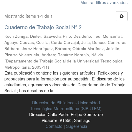
Mostrar filtros avanzados
Mostrando ítems 1-1 de 1
Cuaderno de Trabajo Social N° 2
Koch Zúñiga, Dieter
;
Saavedra Pino, Desiderio
;
Feu, Monserrat
;
Aguayo Cuevas, Cecilia
;
Cerda Carvajal, Julia
;
Donoso Contreras,
Bárbara
;
Jerez Henríquez, Bárbara
;
Otárola Martínez, Joliette
;
Pizarro Valenzuela, Andrea
;
Ramírez Naranjo, Nélida
(
Departamento de Trabajo Social de la Universidad Tecnológica
Metropolitana
,
2003-11
)
Esta publicación contiene los siguientes artículos: Reflexiones y
propuestas para la formación por autogestión. El discurso de los
estudiantes, egresados y docentes del Departamento de Trabajo
Social ; Los desafíos de la ...
Dirección de Bibliotecas Universidad
Tecnológica Metropolitana (SIBUTEM)
Dirección Calle Padre Felipe Gómez de
Vidaurre #1550, Santiago
Contacto
|
Sugerencia