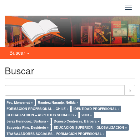
Camb
naveg
Buscar
Buscar
Ir
Feu, Monserrat ×
Ramírez Naranjo, Nélida ×
FORMACION PROFESIONAL – CHILE ×
IDENTIDAD PROFESIONAL ×
GLOBALIZACION – ASPECTOS SOCIALES ×
2003 ×
Jerez Henríquez, Bárbara ×
Donoso Contreras, Bárbara ×
Saavedra Pino, Desiderio ×
EDUCACION SUPERIOR – GLOBALIZACION ×
TRABAJADORES SOCIALES – FORMACION PROFESIONAL ×