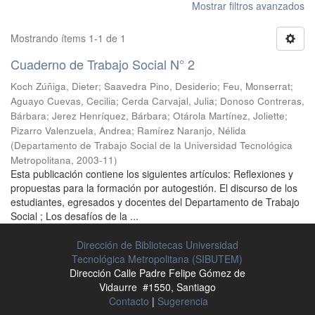
Mostrar filtros avanzados
Mostrando ítems 1-1 de 1
Cuaderno de Trabajo Social N° 2
Koch Zúñiga, Dieter
;
Saavedra Pino, Desiderio
;
Feu, Monserrat
;
Aguayo Cuevas, Cecilia
;
Cerda Carvajal, Julia
;
Donoso Contreras,
Bárbara
;
Jerez Henríquez, Bárbara
;
Otárola Martínez, Joliette
;
Pizarro Valenzuela, Andrea
;
Ramírez Naranjo, Nélida
(
Departamento de Trabajo Social de la Universidad Tecnológica
Metropolitana
,
2003-11
)
Esta publicación contiene los siguientes artículos: Reflexiones y
propuestas para la formación por autogestión. El discurso de los
estudiantes, egresados y docentes del Departamento de Trabajo
Social ; Los desafíos de la ...
Dirección de Bibliotecas Universidad
Tecnológica Metropolitana (SIBUTEM)
Dirección Calle Padre Felipe Gómez de
Vidaurre #1550, Santiago
Contacto
|
Sugerencia