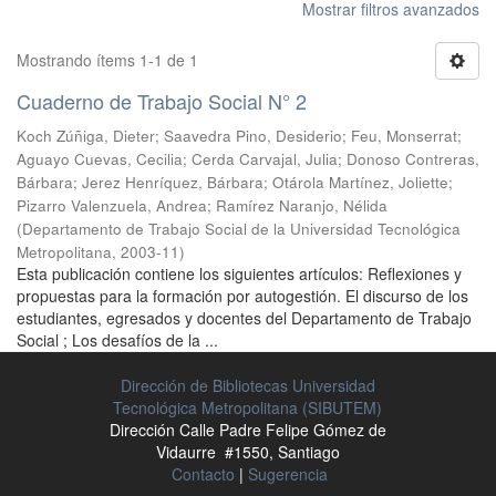
Mostrar filtros avanzados
Mostrando ítems 1-1 de 1
Cuaderno de Trabajo Social N° 2
Koch Zúñiga, Dieter
;
Saavedra Pino, Desiderio
;
Feu, Monserrat
;
Aguayo Cuevas, Cecilia
;
Cerda Carvajal, Julia
;
Donoso Contreras,
Bárbara
;
Jerez Henríquez, Bárbara
;
Otárola Martínez, Joliette
;
Pizarro Valenzuela, Andrea
;
Ramírez Naranjo, Nélida
(
Departamento de Trabajo Social de la Universidad Tecnológica
Metropolitana
,
2003-11
)
Esta publicación contiene los siguientes artículos: Reflexiones y
propuestas para la formación por autogestión. El discurso de los
estudiantes, egresados y docentes del Departamento de Trabajo
Social ; Los desafíos de la ...
Dirección de Bibliotecas Universidad
Tecnológica Metropolitana (SIBUTEM)
Dirección Calle Padre Felipe Gómez de
Vidaurre #1550, Santiago
Contacto
|
Sugerencia