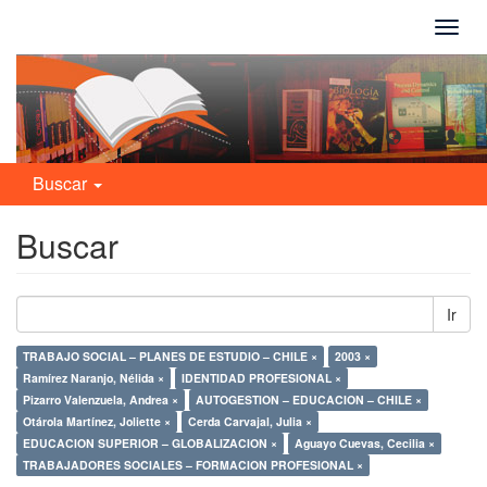
Camb
naveg
Buscar
Buscar
Ir
TRABAJO SOCIAL – PLANES DE ESTUDIO – CHILE ×
2003 ×
Ramírez Naranjo, Nélida ×
IDENTIDAD PROFESIONAL ×
Pizarro Valenzuela, Andrea ×
AUTOGESTION – EDUCACION – CHILE ×
Otárola Martínez, Joliette ×
Cerda Carvajal, Julia ×
EDUCACION SUPERIOR – GLOBALIZACION ×
Aguayo Cuevas, Cecilia ×
TRABAJADORES SOCIALES – FORMACION PROFESIONAL ×