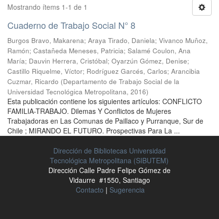
Mostrando ítems 1-1 de 1
Cuaderno de Trabajo Social N° 8
Burgos Bravo, Makarena
;
Araya Tirado, Daniela
;
Vivanco Muñoz,
Ramón
;
Castañeda Meneses, Patricia
;
Salamé Coulon, Ana
María
;
Dauvin Herrera, Cristóbal
;
Oyarzún Gómez, Denise
;
Castillo Riquelme, Víctor
;
Rodríguez Garcés, Carlos
;
Arancibia
Cuzmar, Ricardo
(
Departamento de Trabajo Social de la
Universidad Tecnológica Metropolitana
,
2016
)
Esta publicación contiene los siguientes artículos: CONFLICTO
FAMILIA-TRABAJO. Dilemas Y Conflictos de Mujeres
Trabajadoras en Las Comunas de Paillaco y Purranque, Sur de
Chile ; MIRANDO EL FUTURO. Prospectivas Para La ...
Dirección de Bibliotecas Universidad
Tecnológica Metropolitana (SIBUTEM)
Dirección Calle Padre Felipe Gómez de
Vidaurre #1550, Santiago
Contacto
|
Sugerencia