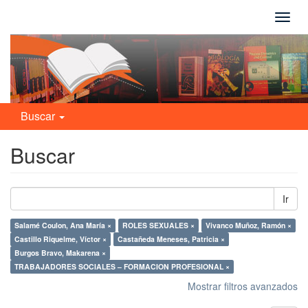
Camb
naveg
Buscar
Buscar
Ir
Salamé Coulon, Ana María ×
ROLES SEXUALES ×
Vivanco Muñoz, Ramón ×
Castillo Riquelme, Víctor ×
Castañeda Meneses, Patricia ×
Burgos Bravo, Makarena ×
TRABAJADORES SOCIALES – FORMACION PROFESIONAL ×
Mostrar filtros avanzados