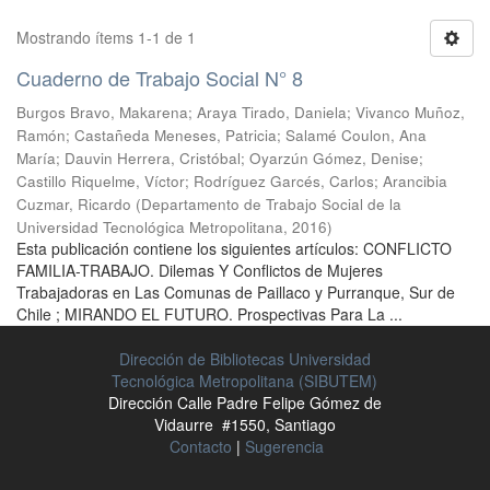
Mostrando ítems 1-1 de 1
Cuaderno de Trabajo Social N° 8
Burgos Bravo, Makarena
;
Araya Tirado, Daniela
;
Vivanco Muñoz,
Ramón
;
Castañeda Meneses, Patricia
;
Salamé Coulon, Ana
María
;
Dauvin Herrera, Cristóbal
;
Oyarzún Gómez, Denise
;
Castillo Riquelme, Víctor
;
Rodríguez Garcés, Carlos
;
Arancibia
Cuzmar, Ricardo
(
Departamento de Trabajo Social de la
Universidad Tecnológica Metropolitana
,
2016
)
Esta publicación contiene los siguientes artículos: CONFLICTO
FAMILIA-TRABAJO. Dilemas Y Conflictos de Mujeres
Trabajadoras en Las Comunas de Paillaco y Purranque, Sur de
Chile ; MIRANDO EL FUTURO. Prospectivas Para La ...
Dirección de Bibliotecas Universidad
Tecnológica Metropolitana (SIBUTEM)
Dirección Calle Padre Felipe Gómez de
Vidaurre #1550, Santiago
Contacto
|
Sugerencia