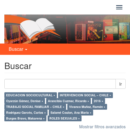
Camb
naveg
Buscar
Buscar
Ir
EDUCACION SOCIOCULTURAL ×
INTERVENCION SOCIAL – CHILE ×
Oyarzún Gómez, Denise ×
Arancibia Cuzmar, Ricardo ×
2016 ×
TRABAJO SOCIAL FAMILIAR – CHILE ×
Vivanco Muñoz, Ramón ×
Rodríguez Garcés, Carlos ×
Salamé Coulon, Ana María ×
Burgos Bravo, Makarena ×
ROLES SEXUALES ×
Mostrar filtros avanzados