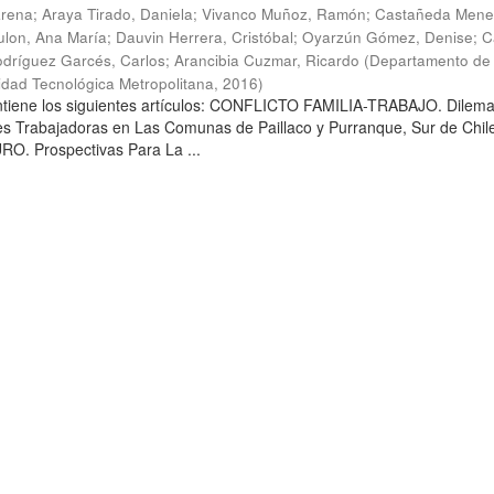
arena
;
Araya Tirado, Daniela
;
Vivanco Muñoz, Ramón
;
Castañeda Mene
lon, Ana María
;
Dauvin Herrera, Cristóbal
;
Oyarzún Gómez, Denise
;
C
dríguez Garcés, Carlos
;
Arancibia Cuzmar, Ricardo
(
Departamento de 
sidad Tecnológica Metropolitana
,
2016
)
ontiene los siguientes artículos: CONFLICTO FAMILIA-TRABAJO. Dilem
es Trabajadoras en Las Comunas de Paillaco y Purranque, Sur de Chile
. Prospectivas Para La ...