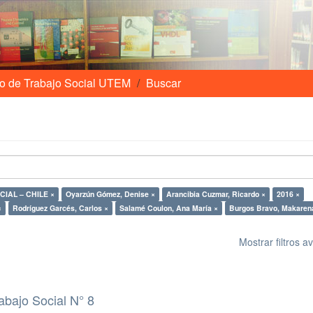
o de Trabajo Social UTEM
Buscar
IAL – CHILE ×
Oyarzún Gómez, Denise ×
Arancibia Cuzmar, Ricardo ×
2016 ×
×
Rodríguez Garcés, Carlos ×
Salamé Coulon, Ana María ×
Burgos Bravo, Makaren
Mostrar filtros 
abajo Social N° 8