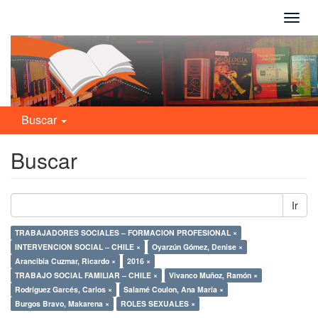
Camb
naveg
Buscar
Buscar
Ir
TRABAJADORES SOCIALES – FORMACION PROFESIONAL ×
INTERVENCION SOCIAL – CHILE ×
Oyarzún Gómez, Denise ×
Arancibia Cuzmar, Ricardo ×
2016 ×
TRABAJO SOCIAL FAMILIAR – CHILE ×
Vivanco Muñoz, Ramón ×
Rodríguez Garcés, Carlos ×
Salamé Coulon, Ana María ×
Burgos Bravo, Makarena ×
ROLES SEXUALES ×