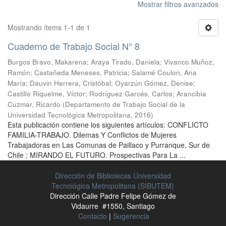
Mostrar filtros avanzados
Mostrando ítems 1-1 de 1
Cuaderno de Trabajo Social N° 8
Burgos Bravo, Makarena
;
Araya Tirado, Daniela
;
Vivanco Muñoz,
Ramón
;
Castañeda Meneses, Patricia
;
Salamé Coulon, Ana
María
;
Dauvin Herrera, Cristóbal
;
Oyarzún Gómez, Denise
;
Castillo Riquelme, Víctor
;
Rodríguez Garcés, Carlos
;
Arancibia
Cuzmar, Ricardo
(
Departamento de Trabajo Social de la
Universidad Tecnológica Metropolitana
,
2016
)
Esta publicación contiene los siguientes artículos: CONFLICTO
FAMILIA-TRABAJO. Dilemas Y Conflictos de Mujeres
Trabajadoras en Las Comunas de Paillaco y Purranque, Sur de
Chile ; MIRANDO EL FUTURO. Prospectivas Para La ...
Dirección de Bibliotecas Universidad
Tecnológica Metropolitana (SIBUTEM)
Dirección Calle Padre Felipe Gómez de
Vidaurre #1550, Santiago
Contacto
|
Sugerencia