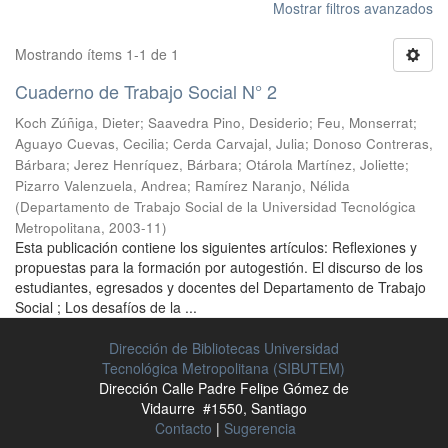
Mostrar filtros avanzados
Mostrando ítems 1-1 de 1
Cuaderno de Trabajo Social N° 2
Koch Zúñiga, Dieter
;
Saavedra Pino, Desiderio
;
Feu, Monserrat
;
Aguayo Cuevas, Cecilia
;
Cerda Carvajal, Julia
;
Donoso Contreras,
Bárbara
;
Jerez Henríquez, Bárbara
;
Otárola Martínez, Joliette
;
Pizarro Valenzuela, Andrea
;
Ramírez Naranjo, Nélida
(
Departamento de Trabajo Social de la Universidad Tecnológica
Metropolitana
,
2003-11
)
Esta publicación contiene los siguientes artículos: Reflexiones y
propuestas para la formación por autogestión. El discurso de los
estudiantes, egresados y docentes del Departamento de Trabajo
Social ; Los desafíos de la ...
Dirección de Bibliotecas Universidad
Tecnológica Metropolitana (SIBUTEM)
Dirección Calle Padre Felipe Gómez de
Vidaurre #1550, Santiago
Contacto
|
Sugerencia