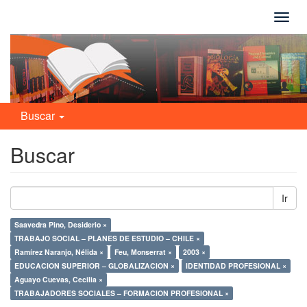
Camb
naveg
Buscar
Buscar
Ir
Saavedra Pino, Desiderio ×
TRABAJO SOCIAL – PLANES DE ESTUDIO – CHILE ×
Ramírez Naranjo, Nélida ×
Feu, Monserrat ×
2003 ×
EDUCACION SUPERIOR – GLOBALIZACION ×
IDENTIDAD PROFESIONAL ×
Aguayo Cuevas, Cecilia ×
TRABAJADORES SOCIALES – FORMACION PROFESIONAL ×