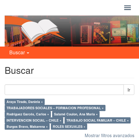
Camb
naveg
Buscar
Buscar
Ir
Araya Tirado, Daniela ×
TRABAJADORES SOCIALES – FORMACION PROFESIONAL ×
Rodríguez Garcés, Carlos ×
Salamé Coulon, Ana María ×
INTERVENCION SOCIAL – CHILE ×
TRABAJO SOCIAL FAMILIAR – CHILE ×
Burgos Bravo, Makarena ×
ROLES SEXUALES ×
Mostrar filtros avanzados