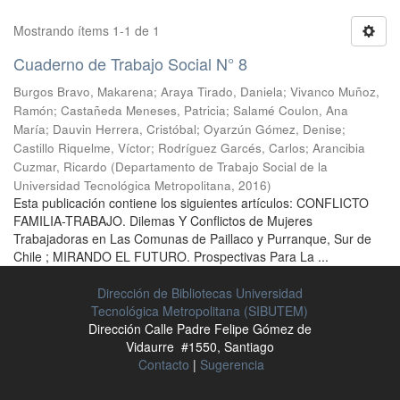
Mostrando ítems 1-1 de 1
Cuaderno de Trabajo Social N° 8
Burgos Bravo, Makarena
;
Araya Tirado, Daniela
;
Vivanco Muñoz,
Ramón
;
Castañeda Meneses, Patricia
;
Salamé Coulon, Ana
María
;
Dauvin Herrera, Cristóbal
;
Oyarzún Gómez, Denise
;
Castillo Riquelme, Víctor
;
Rodríguez Garcés, Carlos
;
Arancibia
Cuzmar, Ricardo
(
Departamento de Trabajo Social de la
Universidad Tecnológica Metropolitana
,
2016
)
Esta publicación contiene los siguientes artículos: CONFLICTO
FAMILIA-TRABAJO. Dilemas Y Conflictos de Mujeres
Trabajadoras en Las Comunas de Paillaco y Purranque, Sur de
Chile ; MIRANDO EL FUTURO. Prospectivas Para La ...
Dirección de Bibliotecas Universidad
Tecnológica Metropolitana (SIBUTEM)
Dirección Calle Padre Felipe Gómez de
Vidaurre #1550, Santiago
Contacto
|
Sugerencia