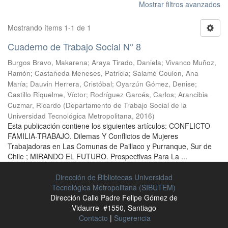
Mostrar filtros avanzados
Mostrando ítems 1-1 de 1
Cuaderno de Trabajo Social N° 8
Burgos Bravo, Makarena
;
Araya Tirado, Daniela
;
Vivanco Muñoz,
Ramón
;
Castañeda Meneses, Patricia
;
Salamé Coulon, Ana
María
;
Dauvin Herrera, Cristóbal
;
Oyarzún Gómez, Denise
;
Castillo Riquelme, Víctor
;
Rodríguez Garcés, Carlos
;
Arancibia
Cuzmar, Ricardo
(
Departamento de Trabajo Social de la
Universidad Tecnológica Metropolitana
,
2016
)
Esta publicación contiene los siguientes artículos: CONFLICTO
FAMILIA-TRABAJO. Dilemas Y Conflictos de Mujeres
Trabajadoras en Las Comunas de Paillaco y Purranque, Sur de
Chile ; MIRANDO EL FUTURO. Prospectivas Para La ...
Dirección de Bibliotecas Universidad
Tecnológica Metropolitana (SIBUTEM)
Dirección Calle Padre Felipe Gómez de
Vidaurre #1550, Santiago
Contacto
|
Sugerencia