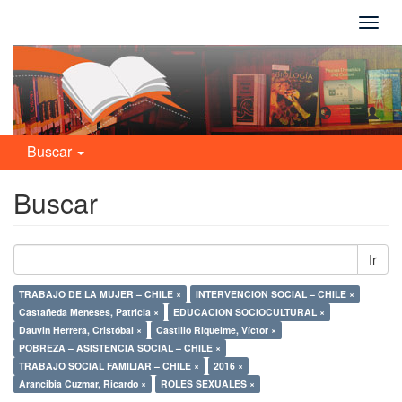
Camb
naveg
Buscar
Buscar
Ir
TRABAJO DE LA MUJER – CHILE ×
INTERVENCION SOCIAL – CHILE ×
Castañeda Meneses, Patricia ×
EDUCACION SOCIOCULTURAL ×
Dauvin Herrera, Cristóbal ×
Castillo Riquelme, Víctor ×
POBREZA – ASISTENCIA SOCIAL – CHILE ×
TRABAJO SOCIAL FAMILIAR – CHILE ×
2016 ×
Arancibia Cuzmar, Ricardo ×
ROLES SEXUALES ×