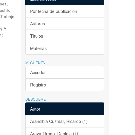
ses,
astillo
Por fecha de publicación
Trabajo
Autores
as Y
 ;
Títulos
Materias
MI CUENTA
Acceder
Registro
DESCUBRE
Autor
Arancibia Cuzmar, Ricardo (1)
Araya Tirado, Daniela (1)