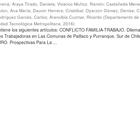
arena
;
Araya Tirado, Daniela
;
Vivanco Muñoz, Ramón
;
Castañeda Mene
lon, Ana María
;
Dauvin Herrera, Cristóbal
;
Oyarzún Gómez, Denise
;
C
dríguez Garcés, Carlos
;
Arancibia Cuzmar, Ricardo
(
Departamento de 
sidad Tecnológica Metropolitana
,
2016
)
ontiene los siguientes artículos: CONFLICTO FAMILIA-TRABAJO. Dilem
es Trabajadoras en Las Comunas de Paillaco y Purranque, Sur de Chile
. Prospectivas Para La ...