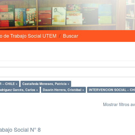
o de Trabajo Social UTEM
Buscar
 – CHILE ×
Castañeda Meneses, Patricia ×
dríguez Garcés, Carlos ×
Dauvin Herrera, Cristóbal ×
INTERVENCION SOCIAL – CHI
Mostrar filtros 
abajo Social N° 8