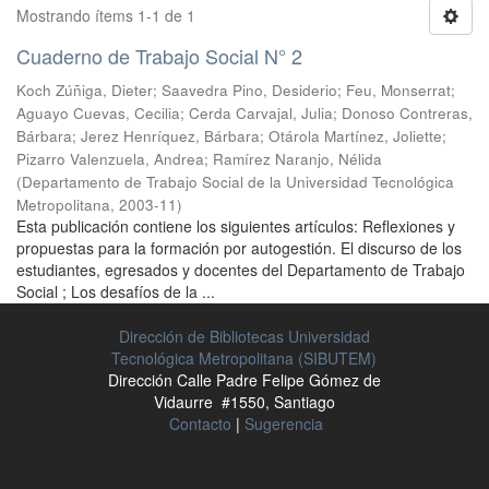
Mostrando ítems 1-1 de 1
Cuaderno de Trabajo Social N° 2
Koch Zúñiga, Dieter
;
Saavedra Pino, Desiderio
;
Feu, Monserrat
;
Aguayo Cuevas, Cecilia
;
Cerda Carvajal, Julia
;
Donoso Contreras,
Bárbara
;
Jerez Henríquez, Bárbara
;
Otárola Martínez, Joliette
;
Pizarro Valenzuela, Andrea
;
Ramírez Naranjo, Nélida
(
Departamento de Trabajo Social de la Universidad Tecnológica
Metropolitana
,
2003-11
)
Esta publicación contiene los siguientes artículos: Reflexiones y
propuestas para la formación por autogestión. El discurso de los
estudiantes, egresados y docentes del Departamento de Trabajo
Social ; Los desafíos de la ...
Dirección de Bibliotecas Universidad
Tecnológica Metropolitana (SIBUTEM)
Dirección Calle Padre Felipe Gómez de
Vidaurre #1550, Santiago
Contacto
|
Sugerencia