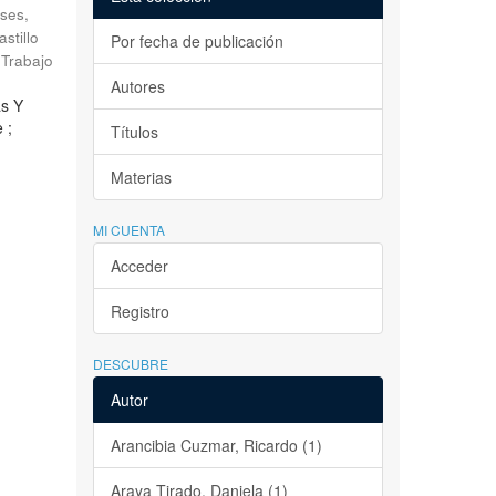
ses,
astillo
Por fecha de publicación
Trabajo
Autores
as Y
 ;
Títulos
Materias
MI CUENTA
Acceder
Registro
DESCUBRE
Autor
Arancibia Cuzmar, Ricardo (1)
Araya Tirado, Daniela (1)