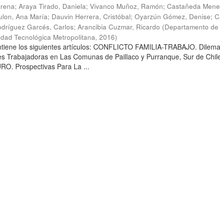
arena
;
Araya Tirado, Daniela
;
Vivanco Muñoz, Ramón
;
Castañeda Mene
lon, Ana María
;
Dauvin Herrera, Cristóbal
;
Oyarzún Gómez, Denise
;
C
dríguez Garcés, Carlos
;
Arancibia Cuzmar, Ricardo
(
Departamento de 
sidad Tecnológica Metropolitana
,
2016
)
ontiene los siguientes artículos: CONFLICTO FAMILIA-TRABAJO. Dilem
es Trabajadoras en Las Comunas de Paillaco y Purranque, Sur de Chile
. Prospectivas Para La ...