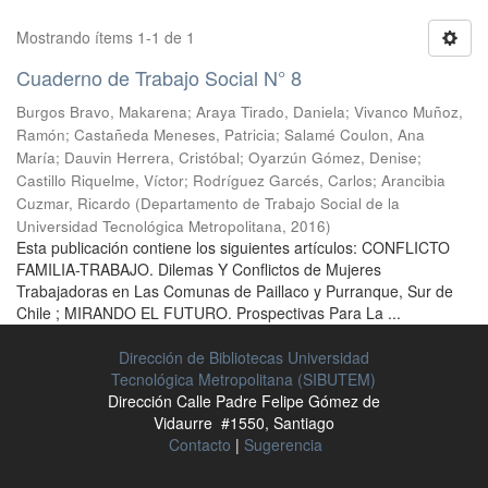
Mostrando ítems 1-1 de 1
Cuaderno de Trabajo Social N° 8
Burgos Bravo, Makarena
;
Araya Tirado, Daniela
;
Vivanco Muñoz,
Ramón
;
Castañeda Meneses, Patricia
;
Salamé Coulon, Ana
María
;
Dauvin Herrera, Cristóbal
;
Oyarzún Gómez, Denise
;
Castillo Riquelme, Víctor
;
Rodríguez Garcés, Carlos
;
Arancibia
Cuzmar, Ricardo
(
Departamento de Trabajo Social de la
Universidad Tecnológica Metropolitana
,
2016
)
Esta publicación contiene los siguientes artículos: CONFLICTO
FAMILIA-TRABAJO. Dilemas Y Conflictos de Mujeres
Trabajadoras en Las Comunas de Paillaco y Purranque, Sur de
Chile ; MIRANDO EL FUTURO. Prospectivas Para La ...
Dirección de Bibliotecas Universidad
Tecnológica Metropolitana (SIBUTEM)
Dirección Calle Padre Felipe Gómez de
Vidaurre #1550, Santiago
Contacto
|
Sugerencia