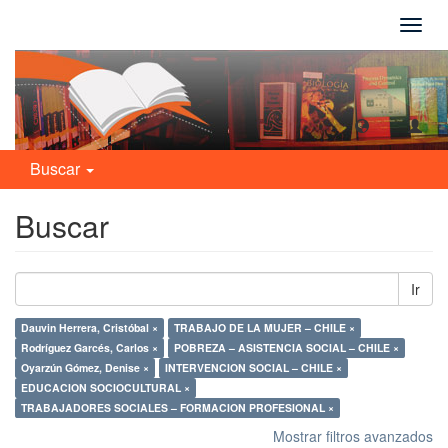
Camb
naveg
Buscar
Buscar
Ir
Dauvin Herrera, Cristóbal ×
TRABAJO DE LA MUJER – CHILE ×
Rodríguez Garcés, Carlos ×
POBREZA – ASISTENCIA SOCIAL – CHILE ×
Oyarzún Gómez, Denise ×
INTERVENCION SOCIAL – CHILE ×
EDUCACION SOCIOCULTURAL ×
TRABAJADORES SOCIALES – FORMACION PROFESIONAL ×
Mostrar filtros avanzados