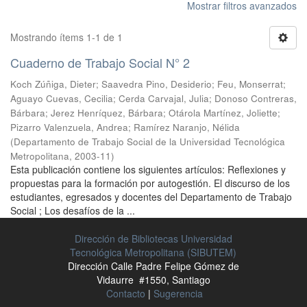
Mostrar filtros avanzados
Mostrando ítems 1-1 de 1
Cuaderno de Trabajo Social N° 2
Koch Zúñiga, Dieter
;
Saavedra Pino, Desiderio
;
Feu, Monserrat
;
Aguayo Cuevas, Cecilia
;
Cerda Carvajal, Julia
;
Donoso Contreras,
Bárbara
;
Jerez Henríquez, Bárbara
;
Otárola Martínez, Joliette
;
Pizarro Valenzuela, Andrea
;
Ramírez Naranjo, Nélida
(
Departamento de Trabajo Social de la Universidad Tecnológica
Metropolitana
,
2003-11
)
Esta publicación contiene los siguientes artículos: Reflexiones y
propuestas para la formación por autogestión. El discurso de los
estudiantes, egresados y docentes del Departamento de Trabajo
Social ; Los desafíos de la ...
Dirección de Bibliotecas Universidad
Tecnológica Metropolitana (SIBUTEM)
Dirección Calle Padre Felipe Gómez de
Vidaurre #1550, Santiago
Contacto
|
Sugerencia