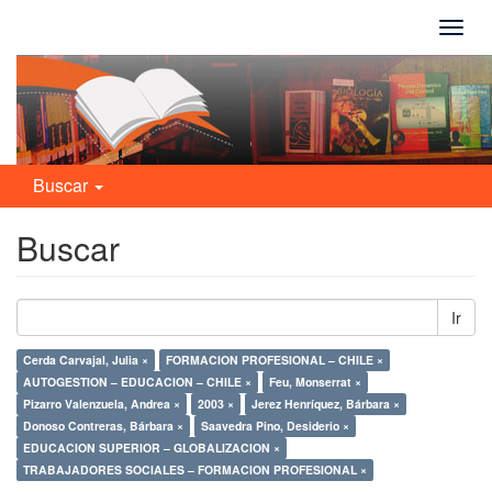
Camb
naveg
Buscar
Buscar
Ir
Cerda Carvajal, Julia ×
FORMACION PROFESIONAL – CHILE ×
AUTOGESTION – EDUCACION – CHILE ×
Feu, Monserrat ×
Pizarro Valenzuela, Andrea ×
2003 ×
Jerez Henríquez, Bárbara ×
Donoso Contreras, Bárbara ×
Saavedra Pino, Desiderio ×
EDUCACION SUPERIOR – GLOBALIZACION ×
TRABAJADORES SOCIALES – FORMACION PROFESIONAL ×