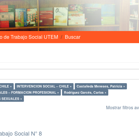
o de Trabajo Social UTEM
Buscar
– ASISTENCIA SOCIAL – CHILE ×
INTERVENCION SOCIAL – CHILE ×
Castañeda Meneses, Patricia ×
LES – FORMACION PROFESIONAL ×
Rodríguez Garcés, Carlos ×
 SEXUALES ×
Mostrar filtros 
abajo Social N° 8