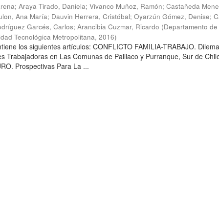
arena
;
Araya Tirado, Daniela
;
Vivanco Muñoz, Ramón
;
Castañeda Mene
lon, Ana María
;
Dauvin Herrera, Cristóbal
;
Oyarzún Gómez, Denise
;
C
dríguez Garcés, Carlos
;
Arancibia Cuzmar, Ricardo
(
Departamento de 
sidad Tecnológica Metropolitana
,
2016
)
ontiene los siguientes artículos: CONFLICTO FAMILIA-TRABAJO. Dilem
es Trabajadoras en Las Comunas de Paillaco y Purranque, Sur de Chile
. Prospectivas Para La ...