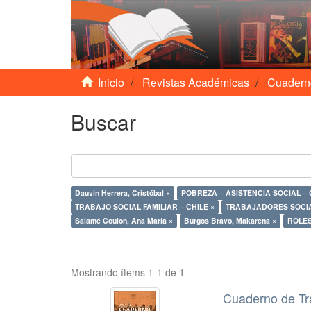
Inicio
Revistas Académicas
Cuadern
Buscar
Dauvin Herrera, Cristóbal ×
POBREZA 
TRABAJO SOCIAL FAMILIAR – CHILE ×
TRABAJADORES SOCIA
Salamé Coulon, Ana María ×
Burgos Bravo, Makarena ×
ROLES
Mostrando ítems 1-1 de 1
Cuaderno de Tr