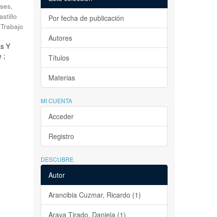
ses,
astillo
Por fecha de publicación
Trabajo
Autores
as Y
 ;
Títulos
Materias
MI CUENTA
Acceder
Registro
DESCUBRE
Autor
Arancibia Cuzmar, Ricardo (1)
Araya Tirado, Daniela (1)